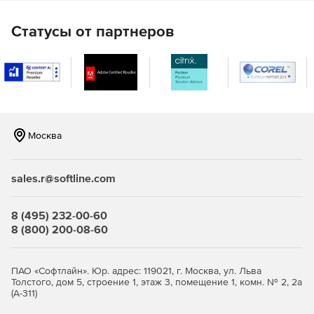
оптимальные файловые форматы.
Статусы от партнеров
Регулировка качества изображений JPEG
(опционально).
Изменение размера изображений до наиболее
подходящего размера (опционально).
Удаление вырезанных фрагментов изображения
Москва
(опционально).
Выравнивание вложенных в файл документов
sales.r@softline.com
(опционально).
Использование в месте с ZIP-приложением для
8 (495) 232-00-60
оптимизации файлов, уже сжатых и хранящихся в
8 (800) 200-08-60
архиве ZIP.
Новое в версии NXPowerLite Desktop Edition 9:
ПАО «Софтлайн». Юр. адрес: 119021, г. Москва, ул. Льва
Толстого, дом 5, строение 1, этаж 3, помещение 1, комн. № 2, 2а
(А-311)
Выбор своих настроек в проводнике.