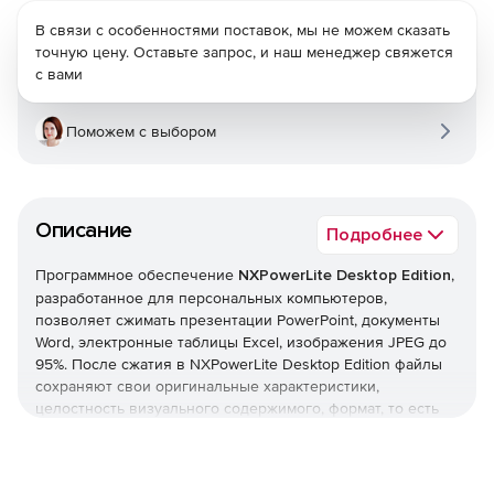
В связи с особенностями поставок, мы не можем сказать
точную цену. Оставьте запрос, и наш менеджер свяжется
с вами
Поможем с выбором
Описание
Подробнее
Программное обеспечение
NXPowerLite Desktop Edition
,
разработанное для персональных компьютеров,
позволяет сжимать презентации PowerPoint, документы
Word, электронные таблицы Excel, изображения JPEG до
95%. После сжатия в NXPowerLite Desktop Edition файлы
сохраняют свои оригинальные характеристики,
целостность визуального содержимого, формат, то есть
выглядят и функционируют так же, как и оригинал, но
весят меньше. Программа сжатия файлов NXPowerLite
Desktop Edition действует устранением излишних данных