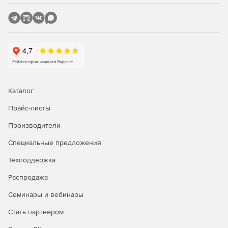
Теперь 5 последних использованных папок
автоматически сохраняются в приложении, и можно
легко переключаться между ними.
Экспорт результатов в в файл csv.
NXPowerLite может безопасно сжимать файлы
Microsoft Office, созданные другими приложениями.
Каталог
NXPowerLite теперь может дополнительно сжимать
Прайс-листы
изображения PNG, вставленные в файлы PowerPoint,
Word и Excel, уменьшая глубину цвета там, где это
Производители
возможно.
Специальные предложения
Сглаживание встроенных диаграмм в файлах DOCX и
PPTX.
Техподдержка
Распродажа
Сжатие изображений верхнего и нижнего
колонтитулов в файлах DOCX.
Семинары и вебинары
Обновленная библиотека PDF.
Стать партнером