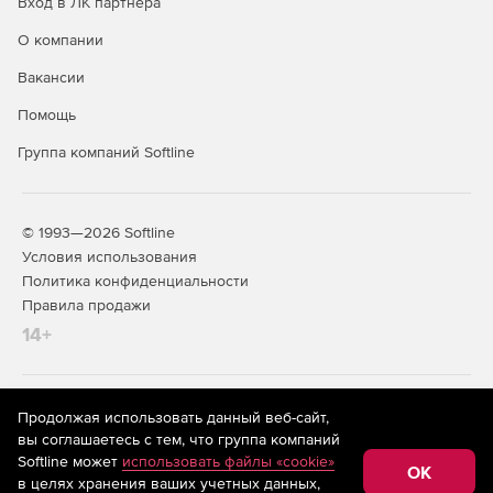
Вход в ЛК партнера
О компании
Вакансии
Помощь
Группа компаний Softline
© 1993—2026 Softline
Условия использования
Политика конфиденциальности
Правила продажи
14+
На информационном ресурсе store.softline.ru применяются
Продолжая использовать данный веб-сайт,
рекомендательные технологии
(информационные технологии
вы соглашаетесь с тем, что группа компаний
предоставления информации на основе сбора,
Softline может
использовать файлы «cookie»
систематизации и анализа сведений, относящихся к
OK
в целях хранения ваших учетных данных,
предпочтениям пользователей сети «Интернет»,