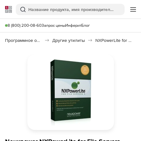
Softline
Поиск
Ме
8 (800) 200-08-60
Запрос цены
Инферит
Блог
Программное обеспечение для работы с файлами и дисками
Другие утилиты
NXPowerLite for File Servers