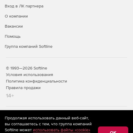
Вход в ЛК партнера
О компании
Вакансии
Помощь
Группа компаний Softline
© 1993—2026 Softline
Условия использования
Политика конфиденциальности
Правила продажи
14+
На информационном ресурсе store.softline.ru применяются
Продолжая использовать данный веб-сайт,
рекомендательные технологии
(информационные технологии
вы соглашаетесь с тем, что группа компаний
предоставления информации на основе сбора,
Softline может
использовать файлы «cookie»
систематизации и анализа сведений, относящихся к
OK