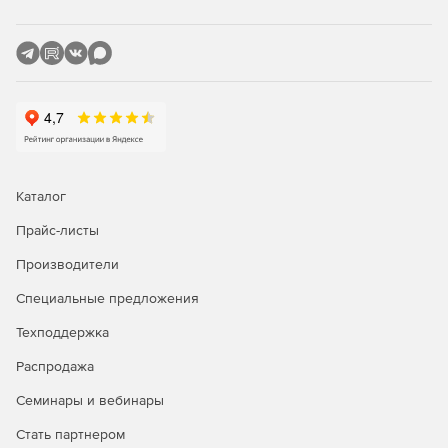
Настройка встроенного расписания.
Опция дает
пользователю возможность выбирать, когда
выполнять анализ и оптимизацию файлов.
Формирование отчетов об анализе.
В режиме
«анализ» программа исследует содержимое сервера и
генерирует отчеты, отражающие текущую
используемость памяти и потенциальную экономию,
которой можно достичь оптимизацией файлов.
Каталог
Формирование отчетов об оптимизации.
По
Прайс-листы
завершении процесса NXPowerLite for File Servers
создает всесторонние HTML-отчеты, обеспечивающие
Производители
полный обзор содержимого сервера, включая память,
сохраняемую под файл каждого типа.
Специальные предложения
Техподдержка
Распродажа
Семинары и вебинары
Стать партнером