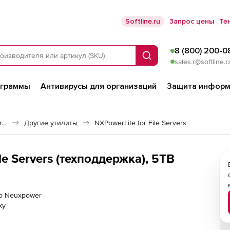
Softline.ru
Запрос цены
Те
8 (800) 200-0
Поиск
sales.r@softline.
ограммы
Антивирусы для организаций
Защита информ
Программное обеспечение для работы с файлами и дисками
Другие утилиты
NXPowerLite for File Servers
e Servers (техподдержка), 5TB
ер Neuxpower
ку