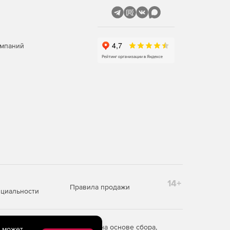
омпаний
14+
Правила продажи
циальности
редоставления информации на основе сбора,
e может