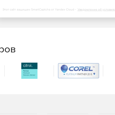
 завершении процесса NXPowerLite for File Servers
чивающие полный обзор содержимого сервера, включая
Этот сайт защищен SmartCaptcha от Yandex Cloud -
Уведомление об условия
еров