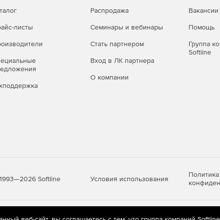
талог
Распродажа
Вакансии
айс-листы
Семинары и вебинары
Помощь
оизводители
Стать партнером
Группа к
Softline
пециальные
Вход в ЛК партнера
редложения
О компании
хподдержка
Политика
Условия использования
1993—2026 Softline
конфиден
яются
рекомендательные технологии
(информационные технологии п
ный веб-сайт, вы соглашаетесь с тем, что группа компаний Softlin