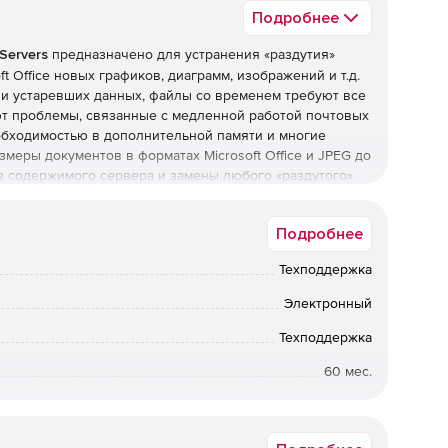
Подробнее
 Servers
предназначено для устранения «раздутия»
t Office новых графиков, диаграмм, изображений и т.д.
и устаревших данных, файлы со временем требуют все
ют проблемы, связанные с медленной работой почтовых
обходимостью в дополнительной памяти и многие
азмеры документов в форматах Microsoft Office и JPEG до
 содержимого сервера и замены любого «раздутого»
имизируемые решением NXPowerLite for File Servers
егативного воздействия на производительность
Подробнее
ои оригинальные характеристики, целостность
Техподдержка
Электронный
Техподдержка
60 мес.
Коммерческая
бирать, файлы и папки каких типов оптимизировать,
вать расписание анализа и оптимизации.