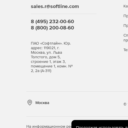
sales.r@softline.com
Ка
Пр
8 (495) 232-00-60
Пр
8 (800) 200-08-60
С
п
ПАО «Софтлайн». Юр.
адрес: 119021, г.
Те
Москва, ул. Льва
Толстого, дом 5,
строение 1, этаж 3,
помещение 1, комн. №
2, 2а (А-311)
Москва
© 
На информационном ресурсе store.softline.ru примен
Продолжая использовать дан