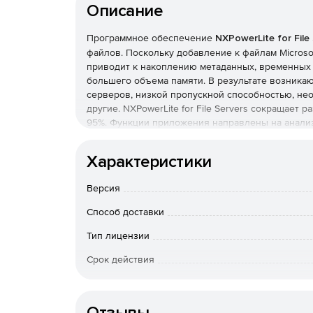
Описание
Программное обеспечение
NXPowerLite for File
файлов. Поскольку добавление к файлам Microsof
приводит к накоплению метаданных, временных 
большего объема памяти. В результате возника
серверов, низкой пропускной способностью, не
другие. NXPowerLite for File Servers сокращает р
95%. Функции приложения направлены на анализ
файла меньшей, оптимизированной версией. Опт
файлы не требуют распаковки и не оказывают н
Характеристики
системы. После уменьшения файлы сохраняют св
визуального содержимого, формат.
Версия
Функции NXPowerLite for File Servers:
Способ доставки
Тип лицензии
Срок действия
Тип организации
Конфигурируемость.
Пользователи могут вы
задавать собственные настройки и устанавли
Отзывы