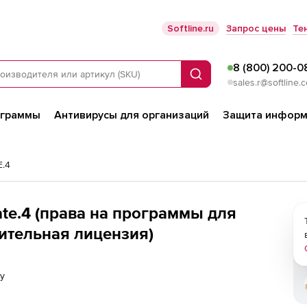
Softline.ru
Запрос цены
Те
8 (800) 200-0
Поиск
sales.r@softline.
ограммы
Антивирусы для организаций
Защита информ
.4
e.4 (права на программы для
ительная лицензия)
у