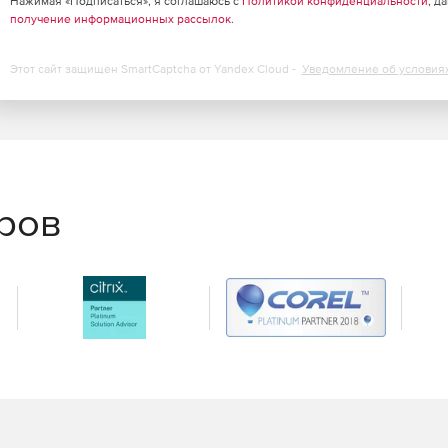
Нажимая «Подписаться», я соглашаюсь с
Политикой конфиденциальности
, д
получение информационных рассылок
.
равку SMS-сообщений через устройство на день, месяц,
Этот сайт защищен SmartCaptcha от Yandex Cloud -
Уведомление об условия
сообщения: 7-bit ASCII, UCS2 Unicode.
еров
ринятых SMS-сообщений в одно, если оно было разбито
-сообщения на несколько частей (max 254), которые
в одно.
ходящих SMS-сообщений в соответствии с заданными
.
S сообщения.