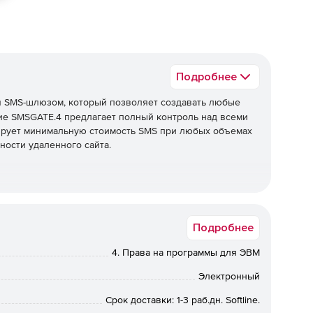
Подробнее
 SMS-шлюзом, который позволяет создавать любые
ие SMSGATE.4 предлагает полный контроль над всеми
рует минимальную стоимость SMS при любых объемах
ности удаленного сайта.
количества подключенных устройств и сервисов для
ностью задания правил обработки сообщений для
Подробнее
4. Права на программы для ЭВМ
действия с SMS центром оператора GSM.
Электронный
AT-команд GSM 7.07, интерфейсы: RS-232(COM), USB,
Срок доставки: 1-3 раб.дн. Softline.