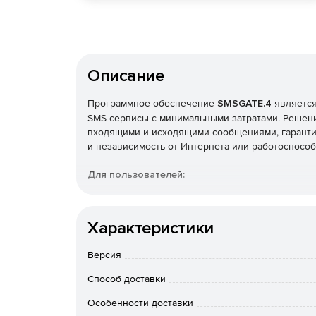
Описание
Программное обеспечение
SMSGATE.4
является
SMS-сервисы с минимальными затратами. Решен
входящими и исходящими сообщениями, гаранти
и независимость от Интернета или работоспособ
Для пользователей:
Одновременная поддержка неограниченного 
приема и отправки SMS-сообщений с возмож
Характеристики
каждого модуля устройства отдельно.
Версия
Поддержка протокола SMPP v3.4 для взаимо
Способ доставки
Поддержка GSM телефонов и модемов (набор 
Особенности доставки
Bluetooth).