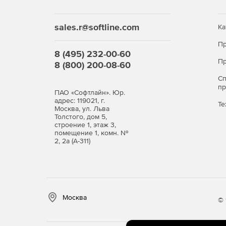
sales.r@softline.com
Ка
Пр
8 (495) 232-00-60
Пр
8 (800) 200-08-60
С
п
ПАО «Софтлайн». Юр.
адрес: 119021, г.
Те
Москва, ул. Льва
Толстого, дом 5,
строение 1, этаж 3,
помещение 1, комн. №
2, 2а (А-311)
Москва
© 