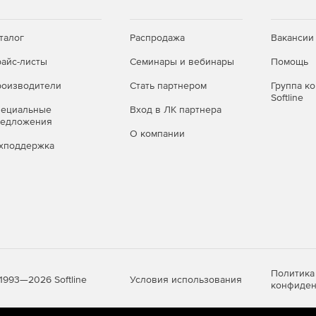
талог
Распродажа
Вакансии
айс-листы
Семинары и вебинары
Помощь
оизводители
Стать партнером
Группа к
Softline
пециальные
Вход в ЛК партнера
редложения
О компании
хподдержка
Политика
Условия использования
1993—2026 Softline
конфиден