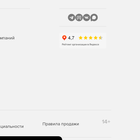
омпаний
14+
Правила продажи
циальности