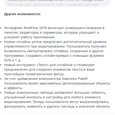
Решение дает возможность гибко управлять каплями
воды и таянием, определять глубину моря, от которой
Другие возможности:
зависит размер волн, отправлять объект плыть вниз по
течению, присоединять анимированные объекты к
камерам и многое другое. Новая версия Next Limit
Интерфейс RealFlow 2015 включает усовершенствования в
RealFlow 2015 предлагает функции DYVERSO,
панелях, редакторах и параметрах, которые упрощают и
Spreadsheets, Crown Daemon, ноды сплайнов, а также
ускоряют работу приложения.
мешинг OpenVDB и улучшения Hybrido.
Новые сплайны узлов предлагают дополнительный уровень
Добавленная функция DYVERSO вносит в моделирование
управляемости при моделировании. Пользователь получает
возможность импортировать сплайны, созданные в других
жидкостей новый уровень качества. За счет мощных
программах, создавать сплайн-кривые с помощью формата
движков DY-SPH и DY-PBD и ускорения GPU
SVG и т. д.
моделирование ускоряется во много раз, при этом
Новый инструмент «Текст» для сплайнов и геометрии
пользователь может строить ровные многослойные
предназначен для создания элементов текста в виде
сетки, что делает симуляцию еще более реалистичной.
простейших геометрических фигур.
За счет добавления компонентов Daemons Falloff
Улучшения в рендеринге включают:
пользователь может максимально детализированные объекты
и эффекты.
Быстрый импорт сцен и рендеринг жидкостей.
Новые электронные таблицы добавляют большую гибкость,
улучшенный контроль и настройку для любого элемента
моделирования. Теперь пользователи могут визуализировать,
Точную настройку реалистичных материалов
фильтровать, изменять и удалять частицы и значения объекта.
непосредственно в RealFlow.