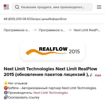
Softline
Поиск
Ме
8 (800) 200-08-60
Запрос цены
Инферит
Блог
Программное обеспечение для графики и дизайна
Программное обеспечение для 3D графики
Next Limit RealFlow 2015
Next Limit Technologies Next Limit RealFlow
2015 (обновление пакетов лицензий ), для
еще
версии Premiumpack
Нет отзывов
Softline - Авторизованный партнер Next Limit Technologies
Производитель:
Next Limit Technologies
Скопировать ссылку