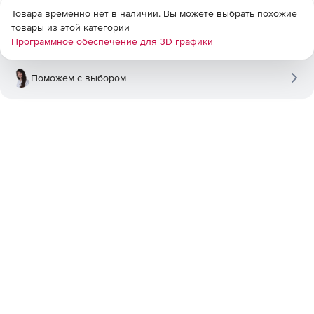
Возможность работы со статичным материалом и
Товара временно нет в наличии. Вы можете выбрать похожие
анимацией.
товары из этой категории
Программное обеспечение для 3D графики
Использование движка Maxwell Render.
Поможем с выбором
Улучшения функции Hybrido позволяют быстро
обрабатывать сложную геометрию и объекты. За счет
более углубленной интеграции алгоритмов OpenVDB в
RealFlow флип-симуляции работают быстрее, а
пользователь может более эффективно управлять
памятью, особенно при работе со сложной геометрией и
быстро движущимися объектами.