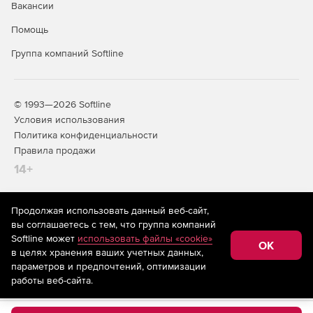
Вакансии
Помощь
Группа компаний Softline
© 1993—2026 Softline
Условия использования
Политика конфиденциальности
Правила продажи
14+
Продолжая использовать данный веб-сайт,
На информационном ресурсе store.softline.ru применяются
вы соглашаетесь с тем, что группа компаний
рекомендательные технологии
(информационные технологии
Softline может
использовать файлы «cookie»
предоставления информации на основе сбора,
OK
в целях хранения ваших учетных данных,
систематизации и анализа сведений, относящихся к
предпочтениям пользователей сети «Интернет»,
параметров и предпочтений, оптимизации
находящихся на территории Российской Федерации)
работы веб-сайта.