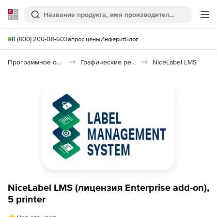
Softline
Поиск
Ме
8 (800) 200-08-60
Запрос цены
Инферит
Блог
Программное обеспечение для графики и дизайна
Графические редакторы
NiceLabel LMS
NiceLabel LMS (лицензия Enterprise add-on),
5 printer