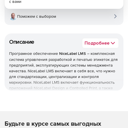
с вами
Поможем с выбором
Описание
Подробнее
Програмное обеспечение
NiceLabel LMS
– комплексная
система управления разработкой и печатью этикеток для
предприятий, эксплуатирующих системы менеджмента
качества. NiceLabel LMS включает в себя все, что нужно
для стандартизации, централизации и контроля
маркировки. NiceLabel LMS включает функциональность
приложений NiceLabel Design и Controlled Print, а также
предлагает систему управления документами, веб-
систему печати и иинтегрированную систему печати.
Решение масштабируется от пяти до нескольких тысяч
пользователей и может использоваться удаленными
пользователями, поставщиками и партнерами.
Будьте в курсе самых выгодных