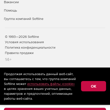
Вакансии
Помощь
Группа компаний Softline
© 1993—2026 Softline
Условия использования
Политика конфиденциальности
Правила продажи
14+
Продолжая использовать данный веб-сайт,
На информационном ресурсе store.softline.ru применяются
вы соглашаетесь с тем, что группа компаний
рекомендательные технологии
(информационные технологии
Softline может
использовать файлы «cookie»
предоставления информации на основе сбора,
OK
в целях хранения ваших учетных данных,
систематизации и анализа сведений, относящихся к
предпочтениям пользователей сети «Интернет»,
параметров и предпочтений, оптимизации
находящихся на территории Российской Федерации)
работы веб-сайта.