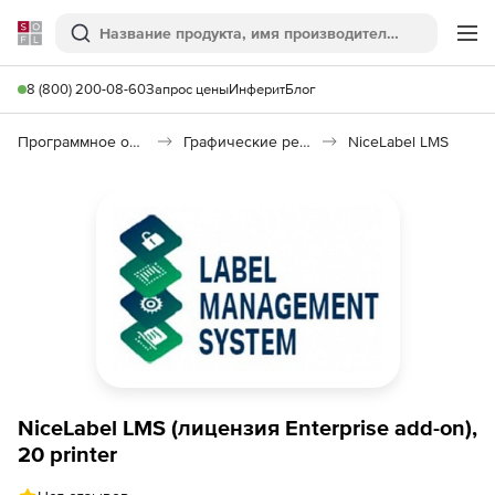
Softline
Поиск
Ме
8 (800) 200-08-60
Запрос цены
Инферит
Блог
Программное обеспечение для графики и дизайна
Графические редакторы
NiceLabel LMS
NiceLabel LMS (лицензия Enterprise add-on),
20 printer