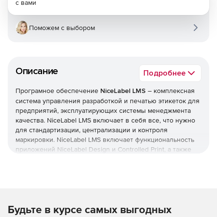
с вами
Поможем с выбором
Описание
Подробнее
Програмное обеспечение
NiceLabel LMS
– комплексная
система управления разработкой и печатью этикеток для
предприятий, эксплуатирующих системы менеджмента
качества. NiceLabel LMS включает в себя все, что нужно
для стандартизации, централизации и контроля
маркировки. NiceLabel LMS включает функциональность
приложений NiceLabel Design и Controlled Print, а также
предлагает систему управления документами, веб-
систему печати и иинтегрированную систему печати.
Решение масштабируется от пяти до нескольких тысяч
пользователей и может использоваться удаленными
пользователями, поставщиками и партнерами.
Будьте в курсе самых выгодных