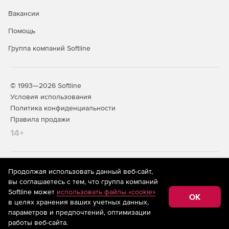
Вакансии
Помощь
Группа компаний Softline
© 1993—2026 Softline
Условия использования
Политика конфиденциальности
Правила продажи
14+
На информационном ресурсе store.softline.ru применяются
Продолжая использовать данный веб-сайт,
рекомендательные технологии
(информационные технологии
вы соглашаетесь с тем, что группа компаний
предоставления информации на основе сбора,
Softline может
использовать файлы «cookie»
систематизации и анализа сведений, относящихся к
OK
в целях хранения ваших учетных данных,
предпочтениям пользователей сети «Интернет»,
находящихся на территории Российской Федерации)
параметров и предпочтений, оптимизации
работы веб-сайта.