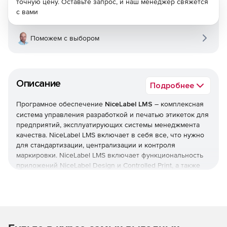
точную цену. Оставьте запрос, и наш менеджер свяжется
с вами
Поможем с выбором
Описание
Подробнее
Програмное обеспечение
NiceLabel LMS
– комплексная
система управления разработкой и печатью этикеток для
предприятий, эксплуатирующих системы менеджмента
качества. NiceLabel LMS включает в себя все, что нужно
для стандартизации, централизации и контроля
маркировки. NiceLabel LMS включает функциональность
приложений NiceLabel Design и Controlled Print, а также
предлагает систему управления документами, веб-
систему печати и иинтегрированную систему печати.
Решение масштабируется от пяти до нескольких тысяч
пользователей и может использоваться удаленными
пользователями, поставщиками и партнерами.