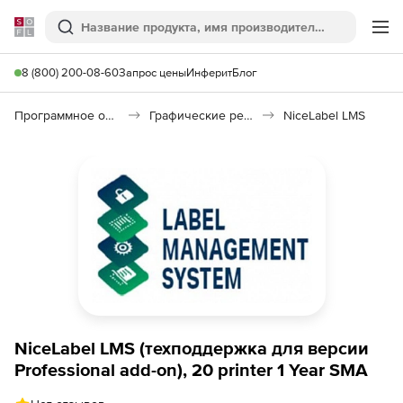
Softline
Поиск
Ме
8 (800) 200-08-60
Запрос цены
Инферит
Блог
Программное обеспечение для графики и дизайна
Графические редакторы
NiceLabel LMS
NiceLabel LMS (техподдержка для версии
Professional add-on), 20 printer 1 Year SMA