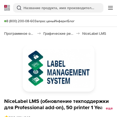
Softline
Поиск
Ме
8 (800) 200-08-60
Запрос цены
Инферит
Блог
Программное обеспечение для графики и дизайна
Графические редакторы
NiceLabel LMS
NiceLabel LMS (обновление техподдержки
для Professional add-on), 50 printer 1 Year
еще
SMA