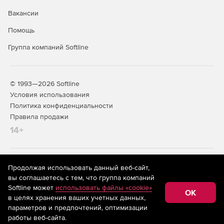
Вакансии
Помощь
Группа компаний Softline
© 1993—2026 Softline
Условия использования
Политика конфиденциальности
Правила продажи
14+
На информационном ресурсе store.softline.ru применяются
Продолжая использовать данный веб-сайт,
рекомендательные технологии
(информационные технологии
вы соглашаетесь с тем, что группа компаний
предоставления информации на основе сбора,
Softline может
использовать файлы «cookie»
систематизации и анализа сведений, относящихся к
OK
в целях хранения ваших учетных данных,
предпочтениям пользователей сети «Интернет»,
находящихся на территории Российской Федерации)
параметров и предпочтений, оптимизации
работы веб-сайта.