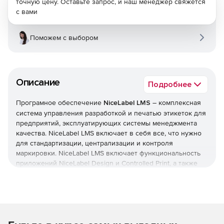
точную цену. Оставьте запрос, и наш менеджер свяжется
с вами
Поможем с выбором
Описание
Подробнее
Програмное обеспечение
NiceLabel LMS
– комплексная
система управления разработкой и печатью этикеток для
предприятий, эксплуатирующих системы менеджмента
качества. NiceLabel LMS включает в себя все, что нужно
для стандартизации, централизации и контроля
маркировки. NiceLabel LMS включает функциональность
приложений NiceLabel Design и Controlled Print, а также
предлагает систему управления документами, веб-
систему печати и иинтегрированную систему печати.
Решение масштабируется от пяти до нескольких тысяч
пользователей и может использоваться удаленными
пользователями, поставщиками и партнерами.