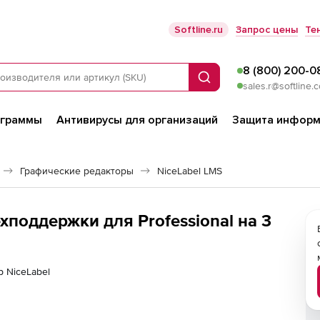
Softline.ru
Запрос цены
Те
8 (800) 200-0
Поиск
sales.r@softline.
ограммы
Антивирусы для организаций
Защита информ
Графические редакторы
NiceLabel LMS
хподдержки для Professional на 3
р NiceLabel