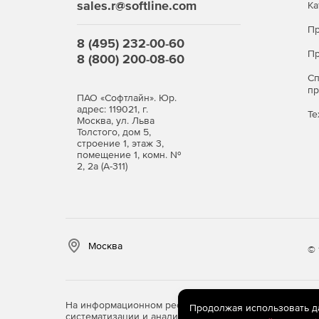
sales.r@softline.com
Ка
Пр
8 (495) 232-00-60
Пр
8 (800) 200-08-60
С
п
ПАО «Софтлайн». Юр.
адрес: 119021, г.
Те
Москва, ул. Льва
Толстого, дом 5,
строение 1, этаж 3,
помещение 1, комн. №
2, 2а (А-311)
Москва
© 
На информационном ресурсе store.softline.ru примен
Продолжая использовать дан
систематизации и анализа сведений, относящихся к 