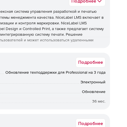
Подробнее
ексная система управления разработкой и печатью
темы менеджмента качества. NiceLabel LMS включает в
лизации и контроля маркировки. NiceLabel LMS
 Design и Controlled Print, а также предлагает систему
 иинтегрированную систему печати. Решение
ользователей и может использоваться удаленными
анно развертывать по запросу маркировки приложения
Подробнее
стройствах поставщиков и производителей или
Обновление техподдержки для Professional на 3 года
оматизировать печать с существующими бизнес-
Электронный
тизация позволяет оптимизировать комплекс
бок и повышением производительности печати.
Обновление
36 мес.
Срок доставки: 1-3 раб.дн. Softline.
Подробнее