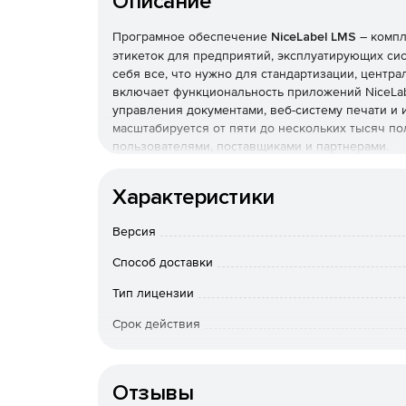
Описание
Програмное обеспечение
NiceLabel LMS
– компл
этикеток для предприятий, эксплуатирующих сис
себя все, что нужно для стандартизации, центра
включает функциональность приложений NiceLabel
управления документами, веб-систему печати и
масштабируется от пяти до нескольких тысяч п
пользователями, поставщиками и партнерами.
Модуль PowerForms Web позволяет централизов
Характеристики
на всех рабочих станциях, удаленных точках, у
сторонних операторов логистики.
Версия
Система интегрированной печати позволяет авт
Способ доставки
системами без каких-либо кодирования. Автома
полиграфических процессов с устранением оши
Тип лицензии
Срок действия
Особенности доставки
Отзывы