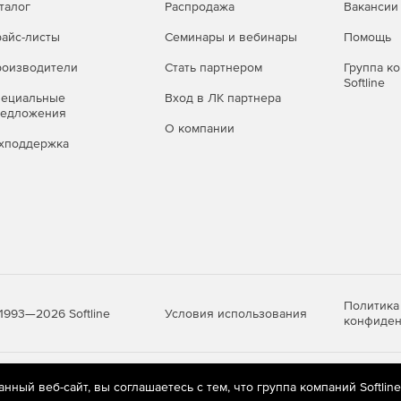
талог
Распродажа
Вакансии
айс-листы
Семинары и вебинары
Помощь
оизводители
Стать партнером
Группа к
Softline
пециальные
Вход в ЛК партнера
редложения
О компании
хподдержка
Политика
Условия использования
1993—2026 Softline
конфиден
яются
рекомендательные технологии
(информационные технологии п
ный веб-сайт, вы соглашаетесь с тем, что группа компаний Softlin
предпочтениям пользователей сети «Интернет», находящихся на те