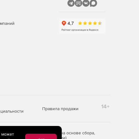
омпаний
14+
Правила продажи
циальности
редоставления информации на основе сбора,
e может
рритории Российской Федерации)