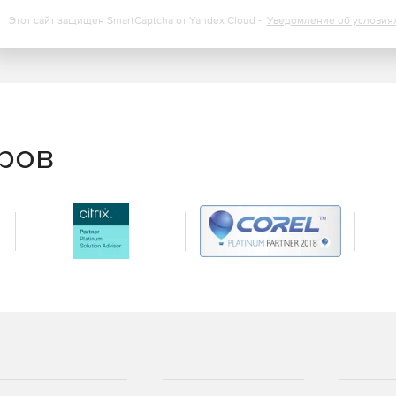
Этот сайт защищен SmartCaptcha от Yandex Cloud -
Уведомление об условия
еров