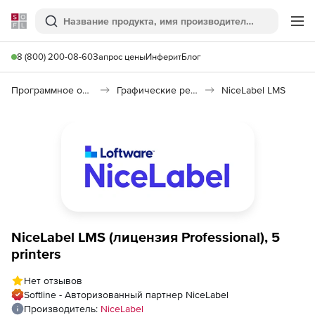
Softline
Поиск
Ме
8 (800) 200-08-60
Запрос цены
Инферит
Блог
Программное обеспечение для графики и дизайна
Графические редакторы
NiceLabel LMS
NiceLabel LMS (лицензия Professional), 5
printers
Нет отзывов
Softline - Авторизованный партнер NiceLabel
Производитель:
NiceLabel