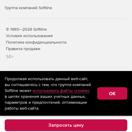
Группа компаний Softline
© 1993—2026 Softline
Условия использования
Политика конфиденциальности
Правила продажи
14+
На информационном ресурсе store.softline.ru применяются
Продолжая использовать данный веб-сайт,
рекомендательные технологии
(информационные технологии
вы соглашаетесь с тем, что группа компаний
предоставления информации на основе сбора,
Softline может
использовать файлы «cookie»
систематизации и анализа сведений, относящихся к
OK
в целях хранения ваших учетных данных,
предпочтениям пользователей сети «Интернет»,
находящихся на территории Российской Федерации)
параметров и предпочтений, оптимизации
работы веб-сайта.
Запросить цену