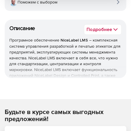
Поможем с выбором
Описание
Подробнее
Програмное обеспечение
NiceLabel LMS
– комплексная
система управления разработкой и печатью этикеток для
предприятий, эксплуатирующих системы менеджмента
качества. NiceLabel LMS включает в себя все, что нужно
для стандартизации, централизации и контроля
маркировки. NiceLabel LMS включает функциональность
приложений NiceLabel Design и Controlled Print, а также
предлагает систему управления документами, веб-
систему печати и иинтегрированную систему печати.
Решение масштабируется от пяти до нескольких тысяч
пользователей и может использоваться удаленными
пользователями, поставщиками и партнерами.
Будьте в курсе самых выгодных
Модуль PowerForms Web позволяет централизованно
предложений!
развертывать по запросу маркировки приложения на
всех рабочих станциях, удаленных точках, устройствах