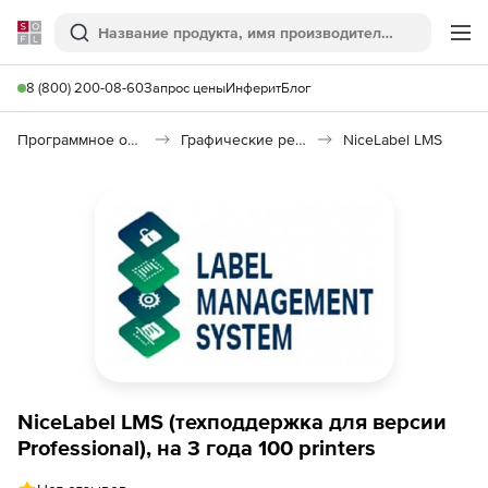
Softline
Поиск
Ме
8 (800) 200-08-60
Запрос цены
Инферит
Блог
Программное обеспечение для графики и дизайна
Графические редакторы
NiceLabel LMS
NiceLabel LMS (техподдержка для версии
Professional), на 3 года 100 printers