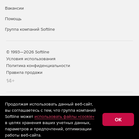
Вакансии
Помощь
Группа компаний Softline
© 1993—2026 Softline
Условия использования
Политика конфиденциальности
Правила продажи
14+
На информационном ресурсе store.softline.ru применяются
Продолжая использовать данный веб-сайт,
рекомендательные технологии
(информационные технологии
вы соглашаетесь с тем, что группа компаний
предоставления информации на основе сбора,
Softline может
использовать файлы «cookie»
систематизации и анализа сведений, относящихся к
OK
в целях хранения ваших учетных данных,
предпочтениям пользователей сети «Интернет»,
находящихся на территории Российской Федерации)
параметров и предпочтений, оптимизации
работы веб-сайта.