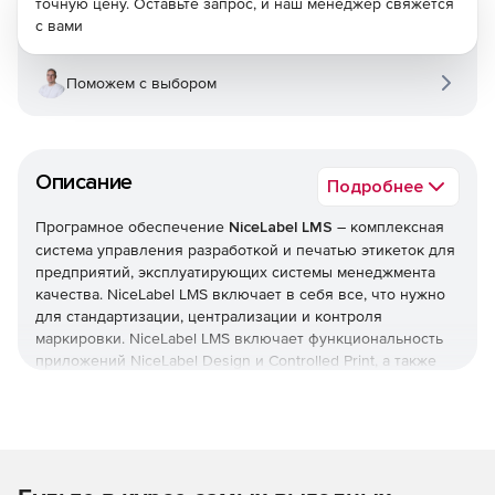
точную цену. Оставьте запрос, и наш менеджер свяжется
с вами
Поможем с выбором
Описание
Подробнее
Програмное обеспечение
NiceLabel LMS
– комплексная
система управления разработкой и печатью этикеток для
предприятий, эксплуатирующих системы менеджмента
качества. NiceLabel LMS включает в себя все, что нужно
для стандартизации, централизации и контроля
маркировки. NiceLabel LMS включает функциональность
приложений NiceLabel Design и Controlled Print, а также
предлагает систему управления документами, веб-
систему печати и иинтегрированную систему печати.
Решение масштабируется от пяти до нескольких тысяч
пользователей и может использоваться удаленными
пользователями, поставщиками и партнерами.