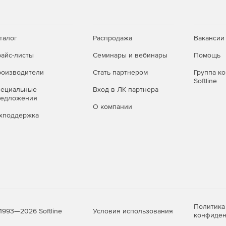
я совместимости с сенсорным экраном.
талог
Распродажа
Вакансии
айс-листы
Семинары и вебинары
Помощь
оизводители
Стать партнером
Группа к
Softline
пециальные
Вход в ЛК партнера
редложения
О компании
хподдержка
Политика
Условия использования
1993—2026 Softline
конфиден