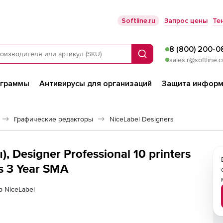
Softline.ru
Запрос цены
Те
8 (800) 200-0
Поиск
sales.r@softline.
ограммы
Антивирусы для организаций
Защита информ
Графические редакторы
NiceLabel Designers
, Designer Professional 10 printers
rs 3 Year SMA
р NiceLabel