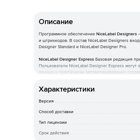
Описание
Программное обеспечение
NiceLabel Designers
–
и штрихкодов. В состав NiceLabel Designers вход
Designer Standard и NiceLabel Designer Pro.
NiceLabel Designer Express
Базовая редакция пр
Пользователи NiceLabel Designer Express могут з
данных и практически автоматизированно создав
Designer Express помогает подготавливать этик
шаблонам, мастер Database настраивает подключе
Характеристики
Barcode отвечает за создание и настройку штрих
всеобъемлющей библиотеке клипартов. NiceLabe
Версия
производительность и контроль во время разраб
использовании с драйверами NiceLabel.
Способ доставки
Поддержка лазерных и струйных принтеров.
Тип лицензии
Срок действия
Стандартные в индустрии драйверы Windows 