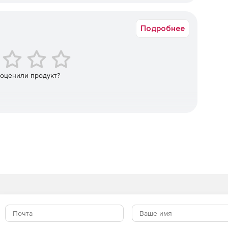
Срок доставки: 1-3 раб.дн. Softline.
араметров разрабатываемых этикеток.
Подробнее
ой Windows.
Windows.
 оценили продукт?
Standard предлагает все возможности NiceLabel Designer
подключение к любой базе данных (ODBC, OLE DB и др.),
но поле (связанные поля), применение встроенных
работки данных и экспорт шаблона этикеток в память
Label Designer Standard включает в себя приложения
QuickPrint (средство визуального выбора этикеток для
ы NiceLabel Designer Standard помогают легко
ючение к существующим базам данных:
зовать преднастроенные шаблоны этикеток.
нения между программой и базами данных OLE/ODBC.
тампы серийных номеров, даты/времени и др.,