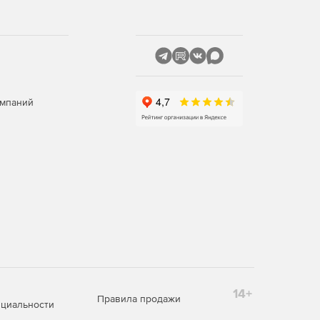
омпаний
14+
Правила продажи
циальности