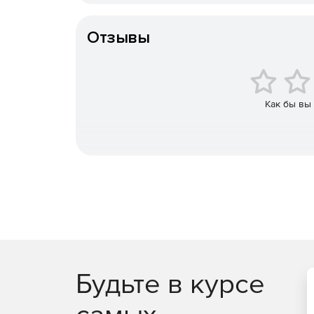
Особенности доставки
Поддержка штрихкодов, шрифтов и других п
Отзывы
Полная совместимость с операционной сред
Поддержка любых принтеров с драйверами 
Как бы вы
NiceLabel Designer Standard
NiceLabel Designer 
Express, а также ряд дополнительных функций: 
соединение значений нескольких объектов в од
сценариев Visual Basic для пользовательской об
принтера для автономной печати. Комплекс Nice
NicePrint (инструмент печати только этикеток) и 
печати с помощью NicePrint). Встроенные мастер
выполнять стандартные задачи, включая подкл
Мастер Label позволяет создавать и исполь
Будьте в курсе
Мастер Database упрощает настройку соеди
самых
Мастер Object дает возможность создавать ш