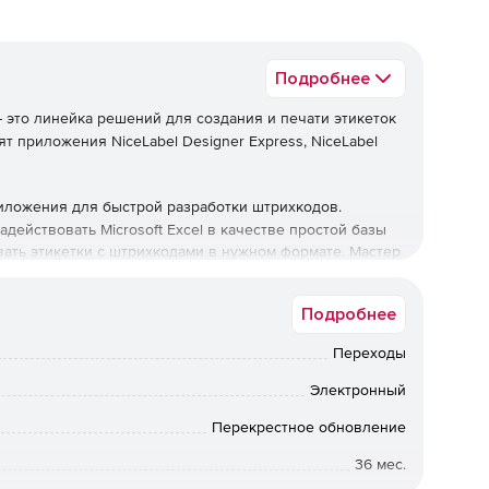
Подробнее
 это линейка решений для создания и печати этикеток
ят приложения NiceLabel Designer Express, NiceLabel
иложения для быстрой разработки штрихкодов.
адействовать Microsoft Excel в качестве простой базы
ать этикетки с штрихкодами в нужном формате. Мастер
етки с нуля или обращаться к перенастроенным
ние к электронным таблицам Microsoft Excel, мастер
Подробнее
кодов, а мастер Graphic предоставляет доступ к
l Designer Express предоставляет максимальную
Переходы
отки этикеток и их отправки на печать при совместном
Электронный
Перекрестное обновление
36 мес.
для более 2500 устройств печати этикеток.