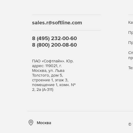
Увеличение элементов форм для обеспечени
sales.r@softline.com
Ка
Пр
8 (495) 232-00-60
Пр
8 (800) 200-08-60
С
п
ПАО «Софтлайн». Юр.
адрес: 119021, г.
Те
Москва, ул. Льва
Толстого, дом 5,
строение 1, этаж 3,
помещение 1, комн. №
2, 2а (А-311)
Москва
© 