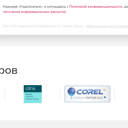
Нажимая «Подписаться», я соглашаюсь с
Политикой конфиденциальности
, д
получение информационных рассылок
.
, такие как GS1-128.
Этот сайт защищен SmartCaptcha от Yandex Cloud -
Уведомление об условия
является профессиональным приложением для
ей передачей в печать посредством EasyForms (данное
ала данных, отправленных на печать, и защита доступа
высокую безопасность и полное отслеживание истории
r Pro предлагает готовые шаблоны этикеток,
оставляет возможность форматирования (параграфы,
 т. п.) и работает с RFID-метками. Приложение
еров
ез единую форму ввода данных – без использования
озволяет исключить ошибки ввода данных,
 этикеток, что может возникнуть при использовании
ки этикеток.
я каждой новой этикетки.
ия процесса печати за несколько секунд.
 web-страницы в печатных формах.