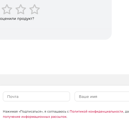
о участвует в процессе.
ога в нужную схему процесса.
 оценили продукт?
ли даже CRM-системы с помощью коннекторов Nintex,
емы, чтобы сотрудникам было привычно в них работать.
я взаимодействие с Office 365 и SharePoint.
ужбой, базами данных, рабочими процессами Windows и
также поддерживает мультисерверную установку,
аботу со множеством облачных служб (до 1000).
Нажимая «Подписаться», я соглашаюсь с
Политикой конфиденциальности
, д
получение информационных рассылок
.
также поддерживает мультисерверную установку,