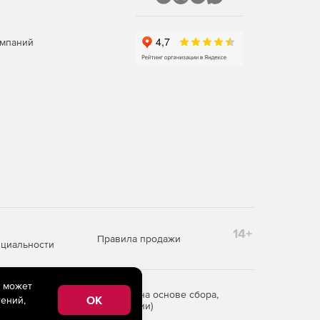
омпаний
14+
Правила продажи
циальности
e может
редоставления информации на основе сбора,
OK
ений,
рритории Российской Федерации)