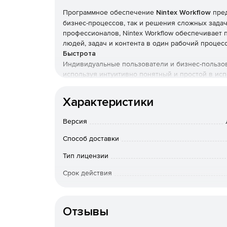
Программное обеспечение
Nintex Workflow
пред
бизнес-процессов, так и решения сложных задач
профессионалов, Nintex Workflow обеспечивает
людей, задач и контента в один рабочий процесс
Быстрота
Индивидуальные пользователи и бизнес-пользов
используя интуитивно понятный и простой в исп
Мощность
Характеристики
Автоматизация процессов, начиная от самых про
уровня отделов до всей организации.
Версия
Управляемость
Способ доставки
Контроль состояния бизнес-процессов в режиме
Тип лицензии
вопросы производительности, качества и соотв
позволяет определить, кто может конструироват
Срок действия
использовать.
Особенности доставки
Повторное использование лучших практик
Наиболее успешные решения могут добавляться 
Отзывы
других задачах. С помощью таких заготовок пол