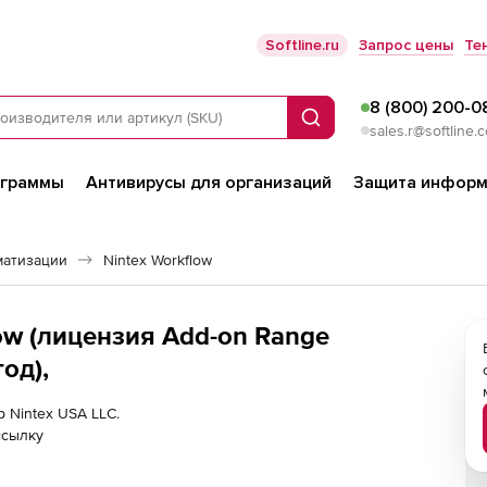
Softline.ru
Запрос цены
Те
8 (800) 200-0
Поиск
sales.r@softline.
ограммы
Антивирусы для организаций
Защита информ
матизации
Nintex Workflow
low (лицензия Add-on Range
год),
р Nintex USA LLC.
ссылку