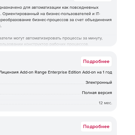
назначено для автоматизации как повседневных
. Ориентированный на бизнес-пользователей и IТ-
 преобразование бизнес-процессов за счет объединения
.
атели могут автоматизировать процессы за минуту,
ользовании конструктор рабочих процессов.
Подробнее
стых до тех, которые требуют сложной логики; от
Лицензия Add-on Range Enterprise Edition Add-on на 1 год
Электронный
 реального времени, что позволяет оперативно решать
Полная версия
етствия. Встроенный конструктор рабочих процессов
ь процессы и какие инструменты они могут
12 мес.
Срок доставки: 1-3 раб.дн. Softline.
в каталог реализованных проектов и применяться в
Подробнее
ьзователи могут создавать компоненты бизнес-процесса