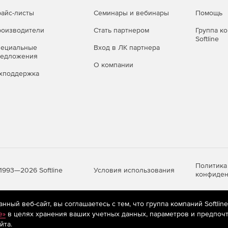
айс-листы
Семинары и вебинары
Помощь
оизводители
Стать партнером
Группа к
Softline
пециальные
Вход в ЛК партнера
редложения
О компании
хподдержка
Политика
Условия использования
1993—2026 Softline
конфиден
ный веб-сайт, вы соглашаетесь с тем, что группа компаний Softlin
яются
рекомендательные технологии
(информационные технологии п
e»
в целях хранения ваших учетных данных, параметров и предпочт
предпочтениям пользователей сети «Интернет», находящихся на те
йта.