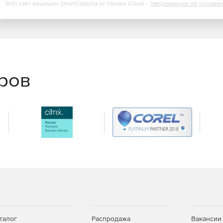
аботу со множеством облачных служб (до 2500). Работа
Этот сайт защищен SmartCaptcha от Yandex Cloud -
Уведомление об условия
интеграция с Nintex коннекторами.
 также добавляет опцию приоритетности и работу с
еров
талог
Распродажа
Вакансии