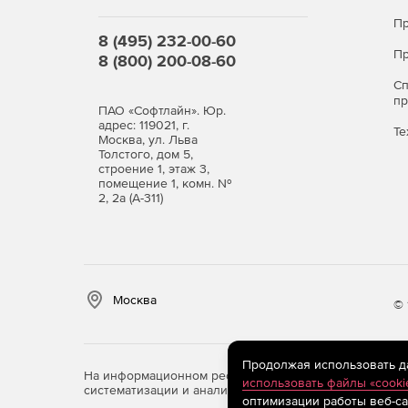
Пр
8 (495) 232-00-60
Пр
8 (800) 200-08-60
С
п
ПАО «Софтлайн». Юр.
адрес: 119021, г.
Те
Москва, ул. Льва
Толстого, дом 5,
строение 1, этаж 3,
помещение 1, комн. №
2, 2а (А-311)
Москва
© 
Продолжая использовать дан
На информационном ресурсе store.softline.ru примен
использовать файлы «cooki
систематизации и анализа сведений, относящихся к 
оптимизации работы веб-са