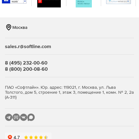
Высококачественная интеграция
Возможность объединять разные базы данных или даже
CRM-системы с помощью коннекторов Nintex, которые
сохраняют уникальный вид каждой системы, чтобы
Москва
сотрудникам было привычно в них работать.
Поддержка Office 365 и SharePoint
sales.r@softline.com
Поддержка рабочих процессов, включающих в себя
взаимодействие с Office 365 и SharePoint.
8 (495) 232-00-60
Пользовательские коннекторы
8 (800) 200-08-60
Возможность работы с пользовательской web-службой,
базами данных, рабочими процессами Windows и многое
другое.
ПАО «Софтлайн». Юр. адрес: 119021, г. Москва, ул. Льва
Толстого, дом 5, строение 1, этаж 3, помещение 1, комн. № 2, 2а
(А-311)
Nintex Workflow поставляется в редакциях:
Standard
– включает все опции продукта, а также
поддерживает мультисерверную установку,
неограниченное число групповых сайтов и работу со
множеством облачных служб (до 1000).