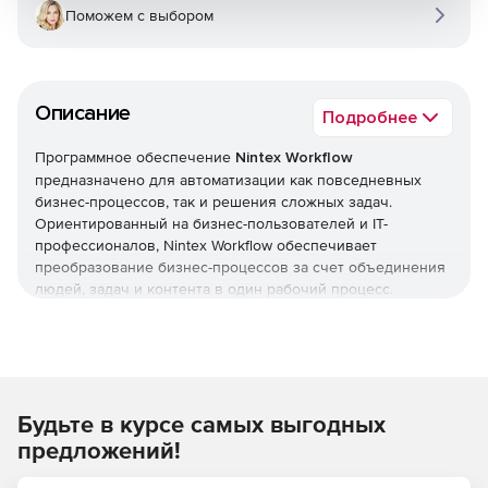
Поможем с выбором
Описание
Подробнее
Программное обеспечение
Nintex Workflow
предназначено для автоматизации как повседневных
бизнес-процессов, так и решения сложных задач.
Ориентированный на бизнес-пользователей и IТ-
профессионалов, Nintex Workflow обеспечивает
преобразование бизнес-процессов за счет объединения
людей, задач и контента в один рабочий процесс.
Быстрота
Индивидуальные пользователи и бизнес-пользователи
могут автоматизировать процессы за минуту, используя
интуитивно понятный и простой в использовании
конструктор рабочих процессов.
Будьте в курсе самых выгодных
Мощность
предложений!
Автоматизация процессов, начиная от самых простых до
тех, которые требуют сложной логики; от уровня отделов