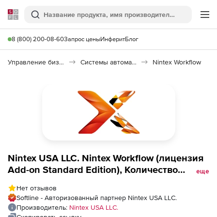
Softline
Поиск
Ме
8 (800) 200-08-60
Запрос цены
Инферит
Блог
Управление бизнесом, CRM/ERP
Системы автоматизации
Nintex Workflow
Nintex USA LLC. Nintex Workflow (лицензия
Add-on Standard Edition), Количество
еще
Workflows
Нет отзывов
Softline - Авторизованный партнер Nintex USA LLC.
Производитель:
Nintex USA LLC.