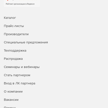
Enterprise
- включает все опции Standard, а также
поддерживает мультисерверную установку,
неограниченное число групповых сайтов и работу со
множеством облачных служб (до 2500). Работа с
Каталог
Exchange Server, Excel Services,
Прайс-листы
WordServices, поиск на уровне предприятия,
интеграция с Nintex коннекторами.
Производители
Copmlete
- включает все опции Enterprise, а также
Специальные предложения
добавляет опцию приоритетности и работу с
Техподдержка
гибридным сервером.
Распродажа
Семинары и вебинары
Стать партнером
Вход в ЛК партнера
О компании
Вакансии
Помощь