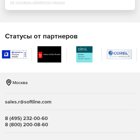
об условиях обработки данных
Простая установка, развертывание и управление.
Norman Endpoint Protection инсталлируется за
несколько минут, и интуитивно понятный интерфейс
пользователя автоматически отображает все
клиентские и серверные машины, подключенные в
Статусы от партнеров
сети. Администратор может развертывать защиту на
выбранные компьютеры, и для них средства
безопасности будут непрерывно обновляться, по ним
будут регулярно приходить отчеты.
Удобный пользовательский интерфейс. Управление
Norman Endpoint Manager упрощается благодаря
Москва
логичным действиям с поддержкой Drag-and-drop для
менеджмента политик безопасности и групп.
sales.r@softline.com
Масштабируемость. Norman Endpoint Protection может
функционировать как в небольших локальных сетях,
так и в пределах крупных, территориально
8 (495) 232-00-60
распределенных предприятий.
8 (800) 200-08-60
Защита. В состав решения включены ведущие в
индустрии технологии «песочницы» (Norman