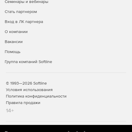
Семинары и вебинары
Стать партнером
Вход в ЛК партнера
О компании
Вакансии
Помощь
Группа компаний Softline
© 1993—2026 Softline
Условия использования
Политика конфиденциальности
Правила продажи
14+
На информационном ресурсе store.softline.ru применяются