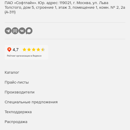
ПАО «Софтлайн». Юр. адрес: 119021, г. Москва, ул. Льва
SandBox(R)) и поведенческого анализа (DNA Matching).
Толстого, дом 5, строение 1, этаж 3, помещение 1, комн. № 2, 2а
Эти механизмы обеспечивают защиту от новых и
(А-311)
неизвестных вредоносных программ и других
интернет-угроз.
Silent-клиент. Эта мощная функция позволяет
машинам определенных конфигураций, таким как
POS-терминалы, оставаться защищенными и в то же
время не препятствовать доступу пользователей.
Каталог
Прайс-листы
Производители
Специальные предложения
Техподдержка
Распродажа