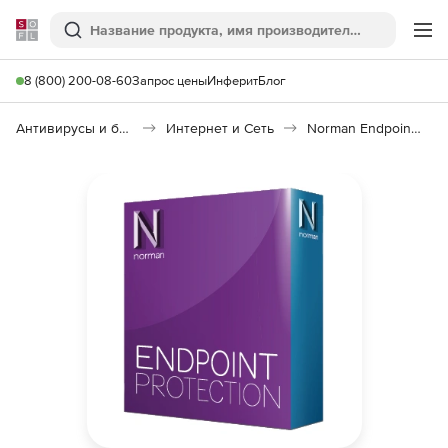
Softline
Поиск
Ме
8 (800) 200-08-60
Запрос цены
Инферит
Блог
Антивирусы и безопасность
Интернет и Сеть
Norman Endpoint Protection