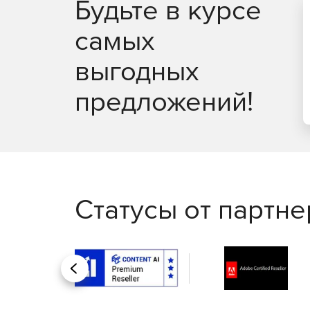
Будьте в курсе
Silent-клиент. Эта мощная функция позволяе
терминалы, оставаться защищенными и в то 
самых
выгодных
предложений!
Статусы от партн
Назад