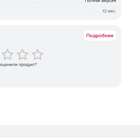
Полная версия
12 мес.
упа неавторизованного ПО в режиме реального
 попыток инфицирования, руткитов, кибератак и
от 5 до 5
Подробнее
ие. Norman Endpoint Protection инсталлируется за
терфейс пользователя автоматически отображает все
ные в сети. Администратор может развертывать защиту
ва безопасности будут непрерывно обновляться, по
 оценили продукт?
вление Norman Endpoint Manager упрощается благодаря
drop для менеджмента политик безопасности и групп.
ion может функционировать как в небольших локальных
ально распределенных предприятий.
е в индустрии технологии «песочницы» (Norman
Matching). Эти механизмы обеспечивают защиту от новых
их интернет-угроз.