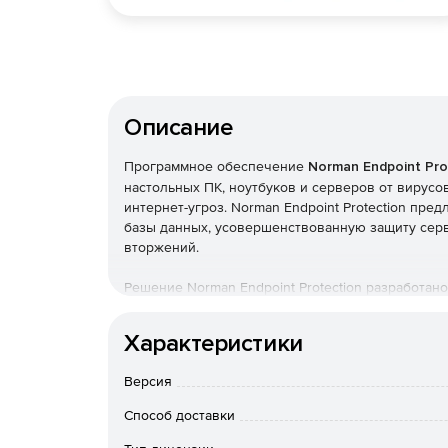
Описание
Программное обеспечение
Norman Endpoint Pro
настольных ПК, ноутбуков и серверов от вирус
интернет-угроз. Norman Endpoint Protection пр
базы данных, усовершенствованную защиту серв
вторжений.
Решение Norman Endpoint Protection разработан
зависимости от размера и сложности сети. Спе
помогает администратору управлять политиками,
Характеристики
все IP-устройства в сети и статусы безопасности
Ключевые особенности Norman Endpoint Protec
Версия
Многоуровневая архитектура. Возможность ц
Способ доставки
безопасности в пределах всей локальной се