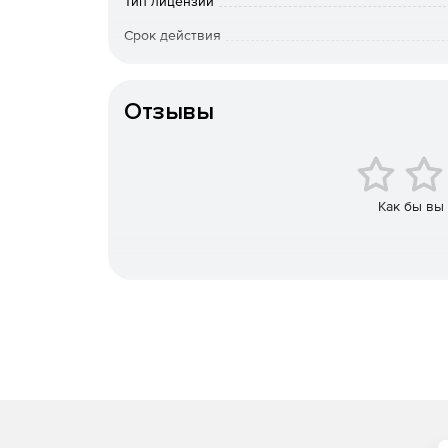
локальный контроль.
Тип лицензии
Срок действия
Защита от вторжений. Предотвращение дост
времени. Защита от шпионских компонентов,
К-во пользователей
приложений-«обманок».
Отзывы
Простая установка, развертывание и управлен
несколько минут, и интуитивно понятный ин
клиентские и серверные машины, подключен
на выбранные компьютеры, и для них средст
Как бы вы
ним будут регулярно приходить отчеты.
Удобный пользовательский интерфейс. Упра
логичным действиям с поддержкой Drag-and-
Масштабируемость. Norman Endpoint Protect
сетях, так и в пределах крупных, территори
Защита. В состав решения включены ведущи
SandBox(R)) и поведенческого анализа (DNA 
и неизвестных вредоносных программ и друг