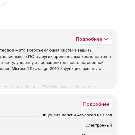
Подробнее
tection
– это всеобъемлющая система защиты
ов, шпионского ПО и других вредоносных компонентов и
едлагает улучшенную производительность встроенной
еров Microsoft Exchange 2010 и функцию защиты от
о для малого бизнеса. Продукт масштабируется в
циальный графический инструмент мониторинга сети
 настройками и другими задачами. Система выявляет
Подробнее
 групп пользователей.
tion:
Лицензия версии Advanced на 1 год
ентрализованной настройки и контроля политик
Электронный
ти, быстрое обновление безопасности и эффективный