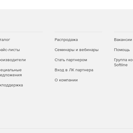
талог
Распродажа
Вакансии
айс-листы
Семинары и вебинары
Помощь
оизводители
Стать партнером
Группа к
Softline
пециальные
Вход в ЛК партнера
редложения
О компании
хподдержка