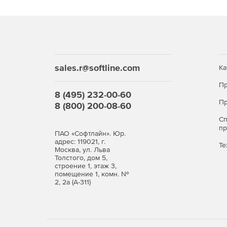
sales.r@softline.com
Ка
Пр
8 (495) 232-00-60
Пр
8 (800) 200-08-60
С
п
ПАО «Софтлайн». Юр.
адрес: 119021, г.
Те
Москва, ул. Льва
Толстого, дом 5,
строение 1, этаж 3,
помещение 1, комн. №
2, 2а (А-311)