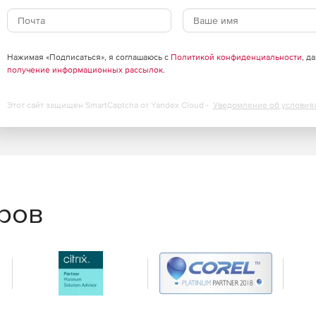
т машинам определенных конфигураций, таким как POS-
же время не препятствовать доступу пользователей.
Нажимая «Подписаться», я соглашаюсь с
Политикой конфиденциальности
, д
получение информационных рассылок
.
Этот сайт защищен SmartCaptcha от Yandex Cloud -
Уведомление об условия
еров