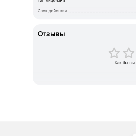
локальный контроль.
Тип лицензии
Срок действия
Защита от вторжений. Предотвращение дост
времени. Защита от шпионских компонентов,
К-во пользователей
приложений-«обманок».
Отзывы
Простая установка, развертывание и управлен
несколько минут, и интуитивно понятный ин
клиентские и серверные машины, подключен
на выбранные компьютеры, и для них средст
Как бы вы
ним будут регулярно приходить отчеты.
Удобный пользовательский интерфейс. Упра
логичным действиям с поддержкой Drag-and-
Масштабируемость. Norman Endpoint Protect
сетях, так и в пределах крупных, территори
Защита. В состав решения включены ведущи
SandBox(R)) и поведенческого анализа (DNA 
и неизвестных вредоносных программ и друг