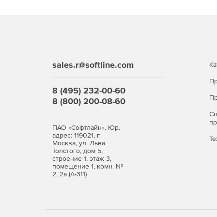
sales.r@softline.com
Ка
Пр
8 (495) 232-00-60
Пр
8 (800) 200-08-60
С
п
ПАО «Софтлайн». Юр.
адрес: 119021, г.
Те
Москва, ул. Льва
Толстого, дом 5,
строение 1, этаж 3,
помещение 1, комн. №
2, 2а (А-311)