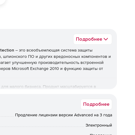
Подробнее
tection
– это всеобъемлющая система защиты
ов, шпионского ПО и других вредоносных компонентов и
едлагает улучшенную производительность встроенной
еров Microsoft Exchange 2010 и функцию защиты от
о для малого бизнеса. Продукт масштабируется в
циальный графический инструмент мониторинга сети
 настройками и другими задачами. Система выявляет
Подробнее
 групп пользователей.
tion:
Продление лицензии версии Advanced на 3 года
ентрализованной настройки и контроля политик
Электронный
ти, быстрое обновление безопасности и эффективный