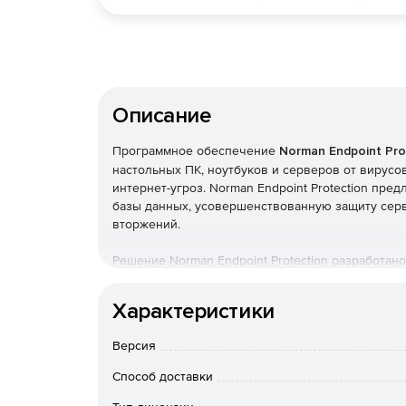
Описание
Программное обеспечение
Norman Endpoint Pro
настольных ПК, ноутбуков и серверов от вирус
интернет-угроз. Norman Endpoint Protection пр
базы данных, усовершенствованную защиту серв
вторжений.
Решение Norman Endpoint Protection разработан
зависимости от размера и сложности сети. Спе
помогает администратору управлять политиками,
Характеристики
все IP-устройства в сети и статусы безопасности
Ключевые особенности Norman Endpoint Protec
Версия
Многоуровневая архитектура. Возможность ц
Способ доставки
безопасности в пределах всей локальной се