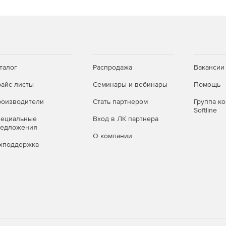
талог
Распродажа
Вакансии
айс-листы
Семинары и вебинары
Помощь
оизводители
Стать партнером
Группа к
Softline
пециальные
Вход в ЛК партнера
редложения
О компании
хподдержка