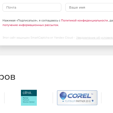
т машинам определенных конфигураций, таким как POS-
же время не препятствовать доступу пользователей.
Нажимая «Подписаться», я соглашаюсь с
Политикой конфиденциальности
, д
получение информационных рассылок
.
Этот сайт защищен SmartCaptcha от Yandex Cloud -
Уведомление об условия
еров