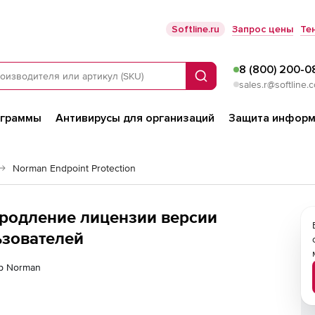
Softline.ru
Запрос цены
Те
8 (800) 200-0
Поиск
sales.r@softline.
ограммы
Антивирусы для организаций
Защита информ
Norman Endpoint Protection
(продление лицензии версии
ьзователей
ер Norman