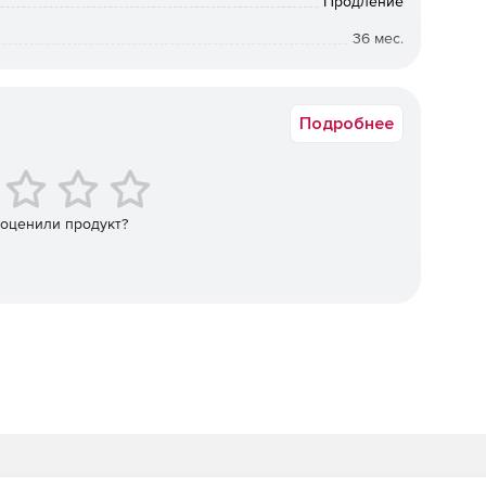
Продление
36 мес.
упа неавторизованного ПО в режиме реального
 попыток инфицирования, руткитов, кибератак и
от 350 до 350
Подробнее
ие. Norman Endpoint Protection инсталлируется за
терфейс пользователя автоматически отображает все
ные в сети. Администратор может развертывать защиту
ва безопасности будут непрерывно обновляться, по
 оценили продукт?
вление Norman Endpoint Manager упрощается благодаря
drop для менеджмента политик безопасности и групп.
ion может функционировать как в небольших локальных
ально распределенных предприятий.
е в индустрии технологии «песочницы» (Norman
Matching). Эти механизмы обеспечивают защиту от новых
их интернет-угроз.