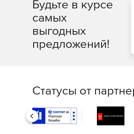
Будьте в курсе
Silent-клиент. Эта мощная функция позволяе
терминалы, оставаться защищенными и в то 
самых
выгодных
предложений!
Статусы от партн
Назад