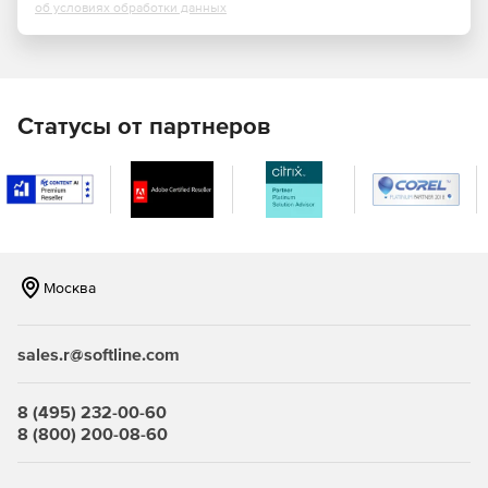
об условиях обработки данных
Простая установка, развертывание и управление.
Norman Endpoint Protection инсталлируется за
несколько минут, и интуитивно понятный интерфейс
пользователя автоматически отображает все
клиентские и серверные машины, подключенные в
Статусы от партнеров
сети. Администратор может развертывать защиту на
выбранные компьютеры, и для них средства
безопасности будут непрерывно обновляться, по ним
будут регулярно приходить отчеты.
Удобный пользовательский интерфейс. Управление
Norman Endpoint Manager упрощается благодаря
Москва
логичным действиям с поддержкой Drag-and-drop для
менеджмента политик безопасности и групп.
sales.r@softline.com
Масштабируемость. Norman Endpoint Protection может
функционировать как в небольших локальных сетях,
так и в пределах крупных, территориально
8 (495) 232-00-60
распределенных предприятий.
8 (800) 200-08-60
Защита. В состав решения включены ведущие в
индустрии технологии «песочницы» (Norman