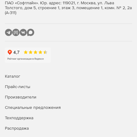
ПАО «Софтлайн». Юр. адрес: 119021, г. Москва, ул. Льва
SandBox(R)) и поведенческого анализа (DNA Matching).
Толстого, дом 5, строение 1, этаж 3, помещение 1, комн. № 2, 2а
Эти механизмы обеспечивают защиту от новых и
(А-311)
неизвестных вредоносных программ и других
интернет-угроз.
Silent-клиент. Эта мощная функция позволяет
машинам определенных конфигураций, таким как
POS-терминалы, оставаться защищенными и в то же
время не препятствовать доступу пользователей.
Каталог
Прайс-листы
Производители
Специальные предложения
Техподдержка
Распродажа