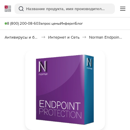
Softline
Поиск
Ме
8 (800) 200-08-60
Запрос цены
Инферит
Блог
Антивирусы и безопасность
Интернет и Сеть
Norman Endpoint Protection