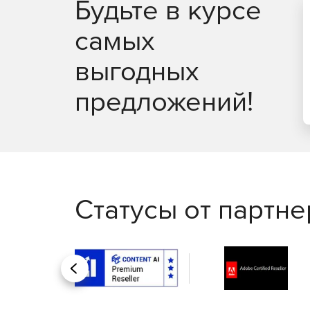
Будьте в курсе
Silent-клиент. Эта мощная функция позволяе
терминалы, оставаться защищенными и в то 
самых
выгодных
предложений!
Статусы от партн
Назад