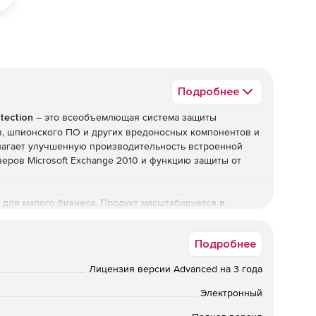
Подробнее
tection
– это всеобъемлющая система защиты
ов, шпионского ПО и других вредоносных компонентов и
едлагает улучшенную производительность встроенной
еров Microsoft Exchange 2010 и функцию защиты от
о для малого бизнеса. Продукт масштабируется в
циальный графический инструмент мониторинга сети
 настройками и другими задачами. Система выявляет
Подробнее
 групп пользователей.
tion:
Лицензия версии Advanced на 3 года
ентрализованной настройки и контроля политик
Электронный
ти, быстрое обновление безопасности и эффективный