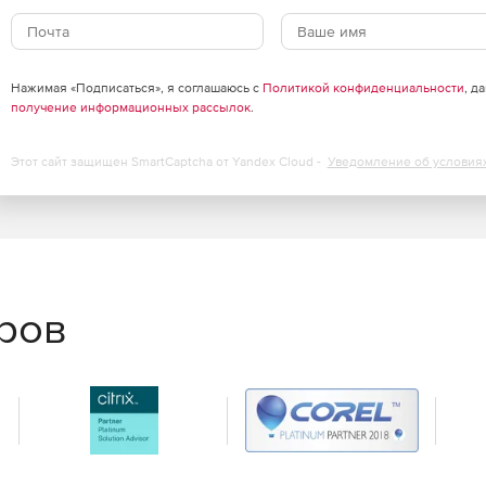
т машинам определенных конфигураций, таким как POS-
же время не препятствовать доступу пользователей.
Нажимая «Подписаться», я соглашаюсь с
Политикой конфиденциальности
, д
получение информационных рассылок
.
Этот сайт защищен SmartCaptcha от Yandex Cloud -
Уведомление об условия
еров