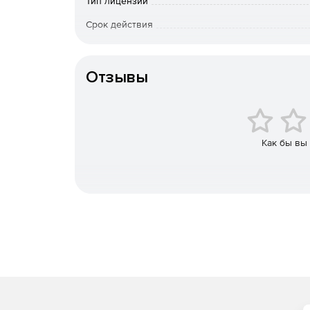
локальный контроль.
Тип лицензии
Срок действия
Защита от вторжений. Предотвращение дост
времени. Защита от шпионских компонентов,
К-во пользователей
приложений-«обманок».
Отзывы
Простая установка, развертывание и управлен
несколько минут, и интуитивно понятный ин
клиентские и серверные машины, подключен
на выбранные компьютеры, и для них средст
Как бы вы
ним будут регулярно приходить отчеты.
Удобный пользовательский интерфейс. Упра
логичным действиям с поддержкой Drag-and-
Масштабируемость. Norman Endpoint Protect
сетях, так и в пределах крупных, территори
Защита. В состав решения включены ведущи
SandBox(R)) и поведенческого анализа (DNA 
и неизвестных вредоносных программ и друг