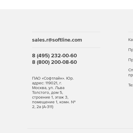
sales.r@softline.com
Ка
Пр
8 (495) 232-00-60
Пр
8 (800) 200-08-60
С
п
ПАО «Софтлайн». Юр.
адрес: 119021, г.
Те
Москва, ул. Льва
Толстого, дом 5,
строение 1, этаж 3,
помещение 1, комн. №
2, 2а (А-311)