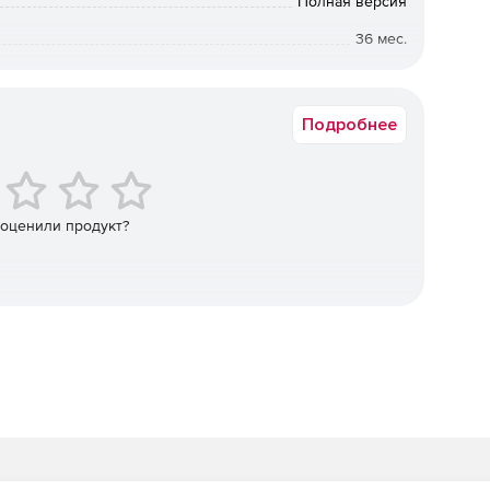
Полная версия
36 мес.
упа неавторизованного ПО в режиме реального
 попыток инфицирования, руткитов, кибератак и
от 1250 до 1250
Подробнее
ие. Norman Endpoint Protection инсталлируется за
терфейс пользователя автоматически отображает все
ные в сети. Администратор может развертывать защиту
ва безопасности будут непрерывно обновляться, по
 оценили продукт?
вление Norman Endpoint Manager упрощается благодаря
drop для менеджмента политик безопасности и групп.
ion может функционировать как в небольших локальных
ально распределенных предприятий.
е в индустрии технологии «песочницы» (Norman
Matching). Эти механизмы обеспечивают защиту от новых
их интернет-угроз.