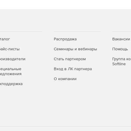
талог
Распродажа
Вакансии
айс-листы
Семинары и вебинары
Помощь
оизводители
Стать партнером
Группа к
Softline
пециальные
Вход в ЛК партнера
редложения
О компании
хподдержка