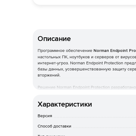
Описание
Программное обеспечение
Norman Endpoint Pro
настольных ПК, ноутбуков и серверов от вирус
интернет-угроз. Norman Endpoint Protection пр
базы данных, усовершенствованную защиту серв
вторжений.
Решение Norman Endpoint Protection разработан
зависимости от размера и сложности сети. Спе
помогает администратору управлять политиками,
Характеристики
все IP-устройства в сети и статусы безопасности
Ключевые особенности Norman Endpoint Protec
Версия
Многоуровневая архитектура. Возможность ц
Способ доставки
безопасности в пределах всей локальной се