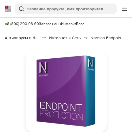
Softline
Поиск
Ме
8 (800) 200-08-60
Запрос цены
Инферит
Блог
Антивирусы и безопасность
Интернет и Сеть
Norman Endpoint Protection