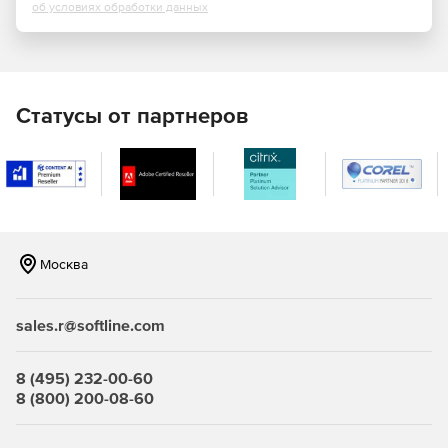
об условиях обработки данных
Простая установка, развертывание и управление.
Norman Endpoint Protection инсталлируется за
несколько минут, и интуитивно понятный интерфейс
пользователя автоматически отображает все
клиентские и серверные машины, подключенные в
Статусы от партнеров
сети. Администратор может развертывать защиту на
выбранные компьютеры, и для них средства
безопасности будут непрерывно обновляться, по ним
будут регулярно приходить отчеты.
Удобный пользовательский интерфейс. Управление
Norman Endpoint Manager упрощается благодаря
Москва
логичным действиям с поддержкой Drag-and-drop для
менеджмента политик безопасности и групп.
sales.r@softline.com
Масштабируемость. Norman Endpoint Protection может
функционировать как в небольших локальных сетях,
так и в пределах крупных, территориально
8 (495) 232-00-60
распределенных предприятий.
8 (800) 200-08-60
Защита. В состав решения включены ведущие в
индустрии технологии «песочницы» (Norman