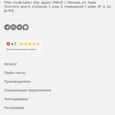
ПАО «Софтлайн». Юр. адрес: 119021, г. Москва, ул. Льва
SandBox(R)) и поведенческого анализа (DNA Matching).
Толстого, дом 5, строение 1, этаж 3, помещение 1, комн. № 2, 2а
Эти механизмы обеспечивают защиту от новых и
(А-311)
неизвестных вредоносных программ и других
интернет-угроз.
Silent-клиент. Эта мощная функция позволяет
машинам определенных конфигураций, таким как
POS-терминалы, оставаться защищенными и в то же
время не препятствовать доступу пользователей.
Каталог
Прайс-листы
Производители
Специальные предложения
Техподдержка
Распродажа