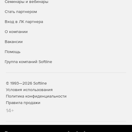
Семинары и вебинары
Стать партнером
Вход в ЛК партнера
О компании
Вакансии
Помощь
Группа компаний Softline
© 1993—2026 Softline
Условия использования
Политика конфиденциальности
Правила продажи
14+
На информационном ресурсе store.softline.ru применяются