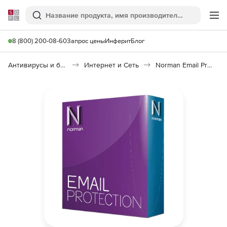
Softline
Поиск
Ме
8 (800) 200-08-60
Запрос цены
Инферит
Блог
Антивирусы и безопасность
Интернет и Сеть
Norman Email Protection