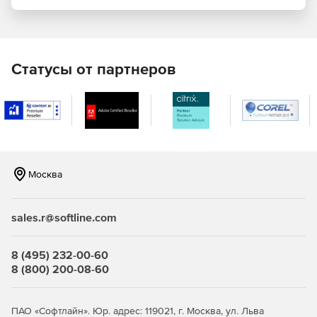
Microsoft Outlook.
Несколько антиспам-механизмам. Благодаря
собственной технологии «Последовательный анализ
контента» (Sequential Content Analyzer) система
Статусы от партнеров
полностью блокирует спам-сообщения. Различные
предикативные и детерминистические фильтры
включают в себя: DNSBL-фильтрацию на уровне
подключения, анализ контента с использованием
искусственного интеллекта, сканирование PDF-
файлов, обнаружение графического спама,
мониторинг заголовков (тем) писем, оценку репутации
Москва
IP отправителя.
Отчеты для администраторов и конечных
sales.r@softline.com
пользователей. Norman Email Protection предоставляет
подробную отчетность IT-менеджерам и конечным
пользователям. Отчеты включают в себя данные по
8 (495) 232-00-60
SNMP-мониторингу, состоянию системы, статистики
8 (800) 200-08-60
фильтрации, блокирования, отправленных и
полученных писем, аудиту сообщений, карантину.
ПАО «Софтлайн». Юр. адрес: 119021, г. Москва, ул. Льва