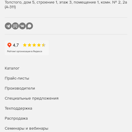
Предотвращение утечек данных. Модуль помогает
Толстого, дом 5, строение 1, этаж 3, помещение 1, комн. № 2, 2а
защищать персональные, финансовые и другие
(А-311)
конфиденциальные от утечек по электронной почте.
Мониторинг корпоративных политик для
предотвращения их нарушения, отслеживание
отправленной и полученной информации.
Защита от угроз нулевого дня. Специалисты Norman в
режиме 24/7 ищут в Интернете новые угрозы
безопасности и обновляют антивирусные базы
каждые 15 минут.
Каталог
Прайс-листы
Производители
Специальные предложения
Техподдержка
Распродажа
Семинары и вебинары