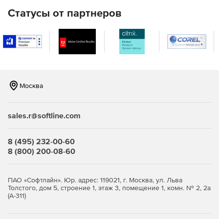
Интеллектуальный персональный межсетевой экран,
Статусы от партнеров
не вмешивающийся в работу пользователя.
Малая нагрузка на системные ресурсы.
Быстрое обнаружение угроз в режиме реального
времени при помощи облачной технологии защиты.
Москва
Функция родительского контроля, обеспечивающая
безопасную онлайн-активность детей.
sales.r@softline.com
Автоматическое обнаружение вирусов, шпионского
ПО, спама и фишинга, блокирование и удаление
вирусов, червей, троянов, вредоносных программ и
8 (495) 232-00-60
другого деструктивного кода.
8 (800) 200-08-60
Предотвращение кражи личной информации.
ПАО «Софтлайн». Юр. адрес: 119021, г. Москва, ул. Льва
Встроенная защита от руткитов, не позволяющая
Толстого, дом 5, строение 1, этаж 3, помещение 1, комн. № 2, 2а
неавторизованным программам захватить контроль на
(А-311)
ПК.