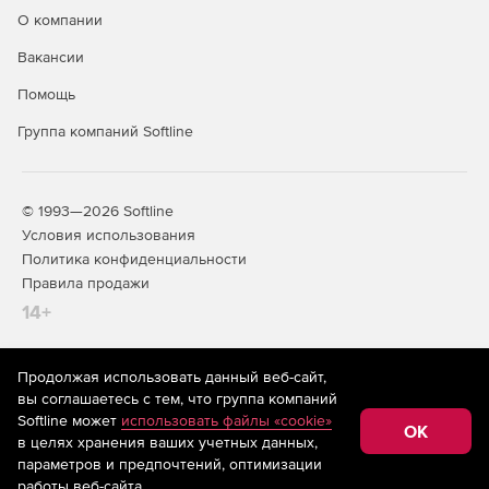
О компании
Вакансии
Помощь
Группа компаний Softline
© 1993—2026 Softline
Условия использования
Политика конфиденциальности
Правила продажи
14+
Продолжая использовать данный веб-сайт,
На информационном ресурсе store.softline.ru применяются
вы соглашаетесь с тем, что группа компаний
рекомендательные технологии
(информационные технологии
Softline может
использовать файлы «cookie»
предоставления информации на основе сбора,
OK
в целях хранения ваших учетных данных,
систематизации и анализа сведений, относящихся к
предпочтениям пользователей сети «Интернет»,
параметров и предпочтений, оптимизации
находящихся на территории Российской Федерации)
работы веб-сайта.