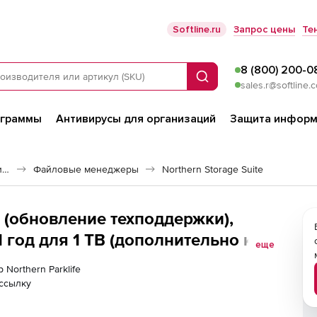
Softline.ru
Запрос цены
Те
8 (800) 200-0
Поиск
sales.r@softline.
ограммы
Антивирусы для организаций
Защита информ
Программное обеспечение для работы с файлами и дисками
Файловые менеджеры
Northern Storage Suite
te (обновление техподдержки),
 год для 1 TB (дополнительно к
еще
 Northern Parklife
ссылку