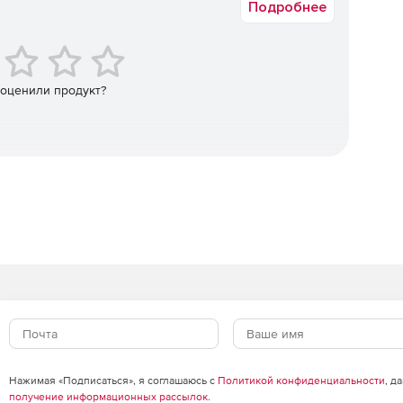
Подробнее
 на использование дискового пространства и
аничения могут назначаться на личные и
, расположенные на удаленных серверах, либо на
еленного типа (например, аудио, видео, графики и т.
 оценили продукт?
втоматизация работы. Модуль объединяет понятия
кция системы на те или иные события. Действия могут
менем, для чего в модуле есть планировщик задач.
жей за использование дискового пространства. Модуль
й системы, так и папок Microsofr Exchange.
предполагаемых затрат.
азличных отчетов, необходимых для анализа. Отчеты
м серверам, по отдельным серверам, дискам, типам
ленным пользователям, разделам, папкам почтовой
Нажимая «Подписаться», я соглашаюсь с
Политикой конфиденциальности
, д
получение информационных рассылок
.