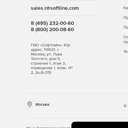
sales.r@softline.com
Ка
Пр
8 (495) 232-00-60
Пр
8 (800) 200-08-60
С
п
ПАО «Софтлайн». Юр.
адрес: 119021, г.
Те
Москва, ул. Льва
Толстого, дом 5,
строение 1, этаж 3,
помещение 1, комн. №
2, 2а (А-311)
Москва
© 