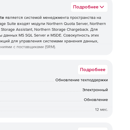
Подробнее
te
является системой менеджмента пространства на
age Suite входят модули Northern Quota Server, Northern
n Storage Assistant, Northern Storage Chargeback. Для
ы данных MS SQL Server и MSDE. Совокупность этих
кций для управления системами хранения данных,
ниями с поставщиками (SRM).
нно контролировать несколько серверов хранения
я мастер-сервер и стандартные серверы, управляемые
Подробнее
полняет все настройки на центральном сервере,
дчиненные ему стандартные серверы. Доступ к мастер-
Обновление техподдержки
 конечным пользователям через web-
ейс предоставляет права на получение отчетов и
Электронный
ern Storage Suite не требует установки клиентских
й. Исключение составляют клиенты для подсистемы
Обновление
исполняемый модуль и требующие инсталляции на
12 мес.
Коммерческая