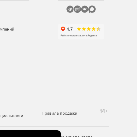
омпаний
14+
Правила продажи
циальности