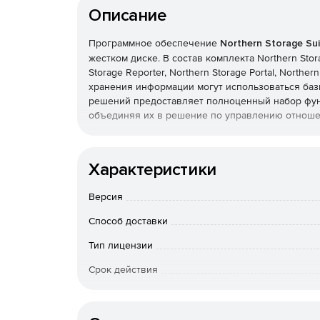
Описание
Программное обеспечение
Northern Storage Sui
жестком диске. В состав комплекта Northern Stor
Storage Reporter, Northern Storage Portal, Norther
хранения информации могут использоваться баз
решений предоставляет полноценный набор фун
объединяя их в решение по управлению отноше
Northern Storage Suite позволяет централизова
данных (при установке продукта инсталлируютс
Характеристики
посредством мастер-сервера). Администратор вы
который затем самостоятельно контролирует по
Версия
серверу предоставляется администраторам или
интерфейс.Конечным пользователям web-интерф
Способ доставки
справок о состоянии их разделов и счетов. North
компонентов на рабочих станциях пользователе
Тип лицензии
Northern Quota Server, представляющие собой 
Срок действия
рабочее место пользователя (администратора).
Тип организации
Компоненты Northern Storage Suite: