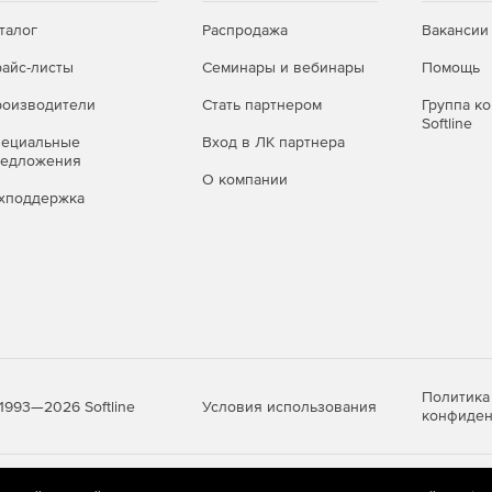
талог
Распродажа
Вакансии
айс-листы
Семинары и вебинары
Помощь
оизводители
Стать партнером
Группа к
Softline
пециальные
Вход в ЛК партнера
редложения
О компании
хподдержка
Политика
Условия использования
1993—2026 Softline
конфиден