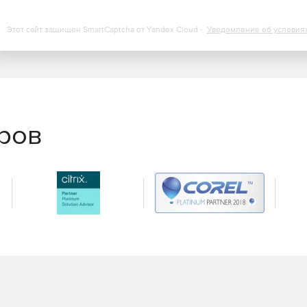
 доступа к системе администраторов и пользователей.
Этот сайт защищен SmartCaptcha от Yandex Cloud -
Уведомление об условия
учать отчеты о расходах ими дискового пространства и
ии использования ресурсов и минимизации своих
ры могут взаимодействовать со всеми модулями,
х, формировать отчеты и запускать дополнительные
еров