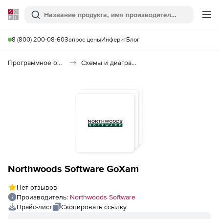
Softline
Поиск
Ме
8 (800) 200-08-60
Запрос цены
Инферит
Блог
Программное обеспечение для графики и дизайна
Схемы и диаграммы
Northwoods Software GoXam
Нет отзывов
Производитель:
Northwoods Software
Прайс-лист
Скопировать ссылку