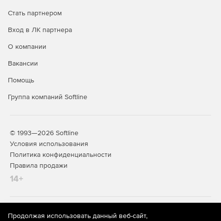
Стать партнером
Вход в ЛК партнера
О компании
Вакансии
Помощь
Группа компаний Softline
© 1993—2026 Softline
Условия использования
Политика конфиденциальности
Правила продажи
14+
На информационном ресурсе store.softline.ru применяются
Продолжая использовать данный веб-сайт,