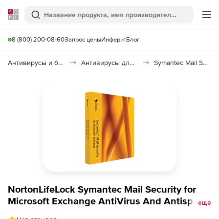
Softline
Поиск
Ме
8 (800) 200-08-60
Запрос цены
Инферит
Блог
Антивирусы и безопасность
Антивирусы для организаций
Symantec Mail Security for Microsoft Exchange
NortonLifeLock Symantec Mail Security for
Microsoft Exchange AntiVirus And Antispam
еще
лицензия Express с техподдержкой