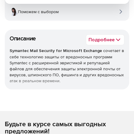
Поможем с выбором
Описание
Подробнее
Symantec Mail Security for Microsoft Exchange
сочетает в
себе технологию защиты от вредоносных программ
Symantec с расширенной эвристикой и репутацией
файлов для обеспечения защиты электронной почты от
вирусов, шпионского ПО, фишинга и других вредоносных
атак в реальном времени.
Для дополнительной защиты решение предлагает
Symantec Premium AntiSpam (дополнительная лицензия) на
базе технологии Brightmail. Вместе эти средства защиты
помогают остановить 99% входящего спама с менее чем
одним ложным срабатыванием на миллион. Продукт
Будьте в курсе самых выгодных
применяет политики фильтрации содержимого в Microsoft
Exchange Server 2010, 2013, 2016 и 2019, поддерживая
предложений!