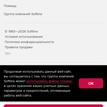
Помощь
Группа компаний Softline
© 1993—2026 Softline
Условия использования
Политика конфиденциальности
Правила продажи
14+
На информационном ресурсе store.softline.ru применяются
Продолжая использовать данный веб-сайт,
рекомендательные технологии
(информационные технологии
вы соглашаетесь с тем, что группа компаний
предоставления информации на основе сбора,
Softline может
использовать файлы «cookie»
систематизации и анализа сведений, относящихся к
OK
в целях хранения ваших учетных данных,
предпочтениям пользователей сети «Интернет»,
находящихся на территории Российской Федерации)
параметров и предпочтений, оптимизации
работы веб-сайта.