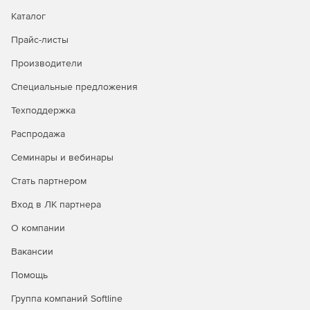
обновления для каждой подключенной к сети рабочей
Каталог
станции. Функция Symantec Ghost AutoInstall (AI) позволяет
создавать и настраивать пакеты приложений, которые
Прайс-листы
могут быть развернуты с консоли Symantec Ghost.
Производители
Корпоративное решение Symantec Ghost Solution Suite
содержит средство для безопасного уничтожения
Специальные предложения
ненужных данных. При этом гарантируется полное
уничтожение конфиденциальной информации при
Техподдержка
выводе рабочей станции из эксплуатации.
Распродажа
Семинары и вебинары
Стать партнером
Вход в ЛК партнера
О компании
Вакансии
Помощь
Группа компаний Softline