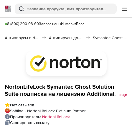
Softline
Поиск
Ме
8 (800) 200-08-60
Запрос цены
Инферит
Блог
Антивирусы и безопасность
Антивирусы для организаций
Symantec Ghost Solution Suite
NortonLifeLock Symantec Ghost Solution
Suite подписка на лицензию Additional
еще
Quantity для государственных и
Нет отзывов
академических учреждений +
Softline - NortonLifeLock Platinum Partner
техподдержка на 1 год Количество
Производитель:
NortonLifeLock
устройств
Скопировать ссылку