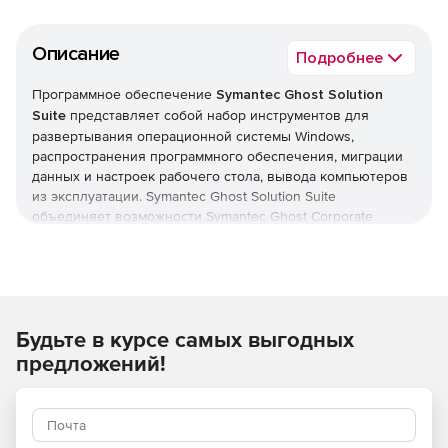
Описание
Подробнее
Программное обеспечение
Symantec Ghost Solution
Suite
представляет собой набор инструментов для
развертывания операционной системы Windows,
распространения программного обеспечения, миграции
данных и настроек рабочего стола, вывода компьютеров
из эксплуатации. Symantec Ghost Solution Suite
объединяет возможности Symantec Ghost Corporate
Edition, Symantec Client Migration и компонента создания
образов Symantec DeployCenter Library.
Продукт Symantec Ghost Solution Suite позволяет
системному администратору легко создавать образ
Будьте в курсе самых выгодных
компьютера или сервера Windows, используя методы
формирования образов по файлам и секторам. Сочетание
предложений!
различных технологий помогает системным
администраторам эффективно развертывать и
поддерживать IT-систему в распределенных структурах
предприятий.