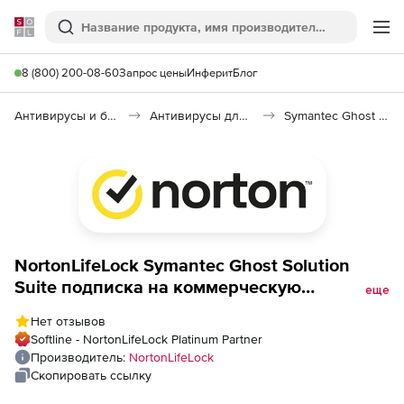
Softline
Поиск
Ме
8 (800) 200-08-60
Запрос цены
Инферит
Блог
Антивирусы и безопасность
Антивирусы для организаций
Symantec Ghost Solution Suite
NortonLifeLock Symantec Ghost Solution
Suite подписка на коммерческую
еще
лицензию Initial + техподдержка на 1 год.
Нет отзывов
Количество устройств
Softline - NortonLifeLock Platinum Partner
Производитель:
NortonLifeLock
Скопировать ссылку