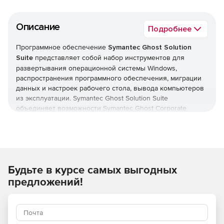
Описание
Подробнее
Программное обеспечение
Symantec Ghost Solution
Suite
представляет собой набор инструментов для
развертывания операционной системы Windows,
распространения программного обеспечения, миграции
данных и настроек рабочего стола, вывода компьютеров
из эксплуатации. Symantec Ghost Solution Suite
объединяет возможности Symantec Ghost Corporate
Edition, Symantec Client Migration и компонента создания
образов Symantec DeployCenter Library.
Продукт Symantec Ghost Solution Suite позволяет
системному администратору легко создавать образ
Будьте в курсе самых выгодных
компьютера или сервера Windows, используя методы
формирования образов по файлам и секторам. Сочетание
предложений!
различных технологий помогает системным
администраторам эффективно развертывать и
поддерживать IT-систему в распределенных структурах
предприятий.