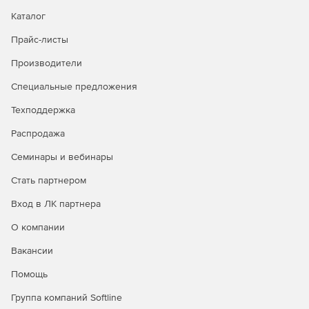
обновления для каждой подключенной к сети рабочей
Каталог
станции. Функция Symantec Ghost AutoInstall (AI) позволяет
создавать и настраивать пакеты приложений, которые
Прайс-листы
могут быть развернуты с консоли Symantec Ghost.
Производители
Корпоративное решение Symantec Ghost Solution Suite
содержит средство для безопасного уничтожения
Специальные предложения
ненужных данных. При этом гарантируется полное
уничтожение конфиденциальной информации при
Техподдержка
выводе рабочей станции из эксплуатации.
Распродажа
Семинары и вебинары
Стать партнером
Вход в ЛК партнера
О компании
Вакансии
Помощь
Группа компаний Softline