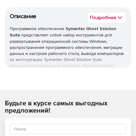
Описание
Подробнее
Программное обеспечение
Symantec Ghost Solution
Suite
представляет собой набор инструментов для
развертывания операционной системы Windows,
распространения программного обеспечения, миграции
данных и настроек рабочего стола, вывода компьютеров
из эксплуатации. Symantec Ghost Solution Suite
объединяет возможности Symantec Ghost Corporate
Edition, Symantec Client Migration и компонента создания
образов Symantec DeployCenter Library.
Продукт Symantec Ghost Solution Suite позволяет
системному администратору легко создавать образ
Будьте в курсе самых выгодных
компьютера или сервера Windows, используя методы
формирования образов по файлам и секторам. Сочетание
предложений!
различных технологий помогает системным
администраторам эффективно развертывать и
поддерживать IT-систему в распределенных структурах
предприятий.