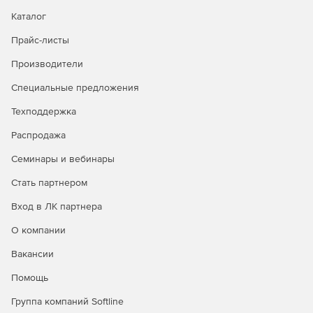
обновления для каждой подключенной к сети рабочей
Каталог
станции. Функция Symantec Ghost AutoInstall (AI) позволяет
создавать и настраивать пакеты приложений, которые
Прайс-листы
могут быть развернуты с консоли Symantec Ghost.
Производители
Корпоративное решение Symantec Ghost Solution Suite
содержит средство для безопасного уничтожения
Специальные предложения
ненужных данных. При этом гарантируется полное
уничтожение конфиденциальной информации при
Техподдержка
выводе рабочей станции из эксплуатации.
Распродажа
Семинары и вебинары
Стать партнером
Вход в ЛК партнера
О компании
Вакансии
Помощь
Группа компаний Softline