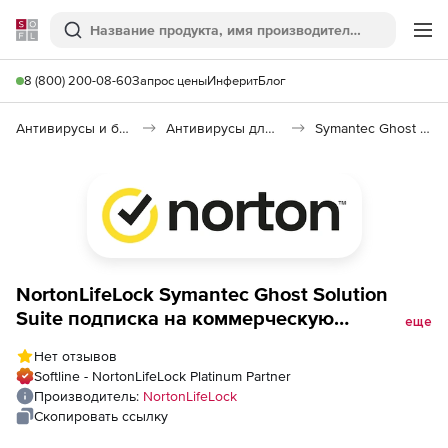
Softline
Поиск
Ме
8 (800) 200-08-60
Запрос цены
Инферит
Блог
Антивирусы и безопасность
Антивирусы для организаций
Symantec Ghost Solution Suite
NortonLifeLock Symantec Ghost Solution
Suite подписка на коммерческую
еще
лицензию Initial + техподдержка на 1 год.
Нет отзывов
Количество устройств
Softline - NortonLifeLock Platinum Partner
Производитель:
NortonLifeLock
Скопировать ссылку