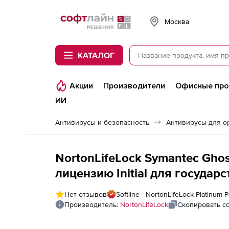
Softline
Москва
КАТАЛОГ
Акции
Производители
Офисные пр
ИИ
Антивирусы и безопасность
Антивирусы для о
NortonLifeLock Symantec Ghost
лицензию Initial для государ
у
Нет отзывов
Softline - NortonLifeLock Platinum P
Производитель:
NortonLifeLock
Скопировать с