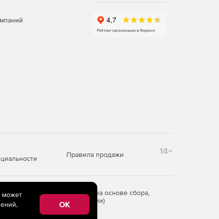
омпаний
14+
Правила продажи
циальности
редоставления информации на основе сбора,
e может
рритории Российской Федерации)
OK
ений,