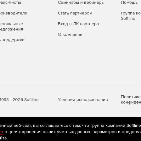
айс-листы
Семинары и вебинары
Помощь
оизводители
Стать партнером
Группа к
Softline
пециальные
Вход в ЛК партнера
редложения
О компании
хподдержка
Политика
Условия использования
1993—2026 Softline
конфиден
яются
рекомендательные технологии
(информационные технологии п
ный веб-сайт, вы соглашаетесь с тем, что группа компаний Softlin
предпочтениям пользователей сети «Интернет», находящихся на те
e»
в целях хранения ваших учетных данных, параметров и предпочт
йта.