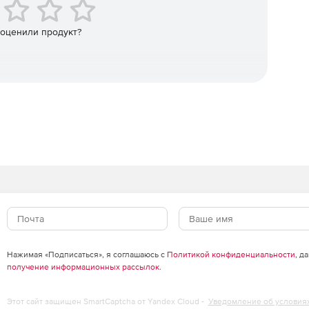
можность полностью контролировать процесс миграции
ускать процесс переноса файлов с помощью web-
 оценили продукт?
ддержку доменной аутентификации Windows,
именением шифрования, 4 уровней прав доступа
on объединен со средством Symantec Ghost Client Staging
нных на рабочей станции, уменьшая требования к
ной способности сети.
Suite гарантирует надежный способ развертывания
и другого программного обеспечения в рамках всего
ограммных и аппаратных средств, системный
мость обновления для каждой подключенной к сети
tall (AI) позволяет создавать и настраивать пакеты
консоли Symantec Ghost. Корпоративное решение
во для безопасного уничтожения ненужных данных. При
денциальной информации при выводе рабочей станции
Нажимая «Подписаться», я соглашаюсь с
Политикой конфиденциальности
, д
получение информационных рассылок
.
Этот сайт защищен SmartCaptcha от Yandex Cloud -
Уведомление об условия