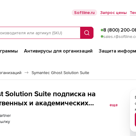
Softline.ru
Запрос цены
Те
8 (800) 200-0
Поиск
sales.r@softline.
ограммы
Антивирусы для организаций
Защита информ
рганизаций
Symantec Ghost Solution Suite
 Solution Suite подписка на
ственных и академических
еще
чреждений + техподдержка на 1 год. Количество устройств
artner
сылку