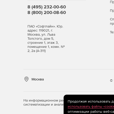
Пр
8 (495) 232-00-60
Пр
8 (800) 200-08-60
С
п
ПАО «Софтлайн». Юр.
адрес: 119021, г.
Те
Москва, ул. Льва
Толстого, дом 5,
строение 1, этаж 3,
помещение 1, комн. №
2, 2а (А-311)
Москва
© 
На информационном ресурсе store.softline.ru примен
Продолжая использовать дан
систематизации и анализа сведений, относящихся к 
использовать файлы «cooki
оптимизации работы веб-са