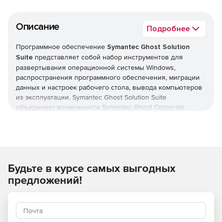
Описание
Подробнее
Программное обеспечение
Symantec Ghost Solution
Suite
представляет собой набор инструментов для
развертывания операционной системы Windows,
распространения программного обеспечения, миграции
данных и настроек рабочего стола, вывода компьютеров
из эксплуатации. Symantec Ghost Solution Suite
объединяет возможности Symantec Ghost Corporate
Edition, Symantec Client Migration и компонента создания
образов Symantec DeployCenter Library.
Продукт Symantec Ghost Solution Suite позволяет
системному администратору легко создавать образ
Будьте в курсе самых выгодных
компьютера или сервера Windows, используя методы
формирования образов по файлам и секторам. Сочетание
предложений!
различных технологий помогает системным
администраторам эффективно развертывать и
поддерживать IT-систему в распределенных структурах
предприятий.