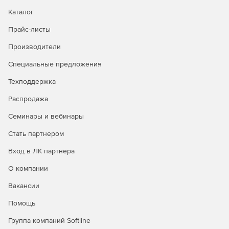
обновления для каждой подключенной к сети рабочей
Каталог
станции. Функция Symantec Ghost AutoInstall (AI) позволяет
создавать и настраивать пакеты приложений, которые
Прайс-листы
могут быть развернуты с консоли Symantec Ghost.
Производители
Корпоративное решение Symantec Ghost Solution Suite
содержит средство для безопасного уничтожения
Специальные предложения
ненужных данных. При этом гарантируется полное
уничтожение конфиденциальной информации при
Техподдержка
выводе рабочей станции из эксплуатации.
Распродажа
Семинары и вебинары
Стать партнером
Вход в ЛК партнера
О компании
Вакансии
Помощь
Группа компаний Softline