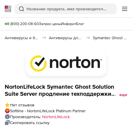
Softline
Поиск
Ме
8 (800) 200-08-60
Запрос цены
Инферит
Блог
Антивирусы и безопасность
Антивирусы для организаций
Symantec Ghost Solution Suite
NortonLifeLock Symantec Ghost Solution
Suite Server продление техподдержки
еще
лицензии для государственных и
Нет отзывов
академических учреждений на 1 год
Softline - NortonLifeLock Platinum Partner
Количество серверов
Производитель:
NortonLifeLock
Скопировать ссылку