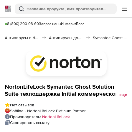
Softline
Поиск
Ме
8 (800) 200-08-60
Запрос цены
Инферит
Блог
Антивирусы и безопасность
Антивирусы для организаций
Symantec Ghost Solution Suite
NortonLifeLock Symantec Ghost Solution
Suite техподдержка Initial коммерческой
еще
лицензии на 1 год Количество устройств
Нет отзывов
Softline - NortonLifeLock Platinum Partner
Производитель:
NortonLifeLock
Скопировать ссылку