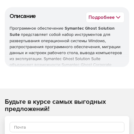
Описание
Подробнее
Программное обеспечение
Symantec Ghost Solution
Suite
представляет собой набор инструментов для
развертывания операционной системы Windows,
распространения программного обеспечения, миграции
данных и настроек рабочего стола, вывода компьютеров
из эксплуатации. Symantec Ghost Solution Suite
объединяет возможности Symantec Ghost Corporate
Edition, Symantec Client Migration и компонента создания
образов Symantec DeployCenter Library.
Продукт Symantec Ghost Solution Suite позволяет
системному администратору легко создавать образ
Будьте в курсе самых выгодных
компьютера или сервера Windows, используя методы
формирования образов по файлам и секторам. Сочетание
предложений!
различных технологий помогает системным
администраторам эффективно развертывать и
поддерживать IT-систему в распределенных структурах
предприятий.