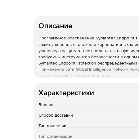
Описание
Программное обеспечение
Symantec Endpoint P
защиты конечных точек для корпоративных клиен
усиленную защиту от всех видов атак на физиче
требуемых инструментов безопасности в одном 
Symantec Endpoint Protection беспрецедентным
Применение сети Global Intelligence Network по
автоматически на них реагировать.
Symantec Endpoint Protection использует технол
Характеристики
которое отслеживает время существования, рас
каждого программного файла в Интернете. Рабо
Версия
SONAR проверяет запущенные программы, обнар
новых и ранее неизвестных угроз.
Способ доставки
Основные функции Symantec Endpoint Protecti
Тип лицензии
Тип организации
Превентивная идентификация угроз.
Техно