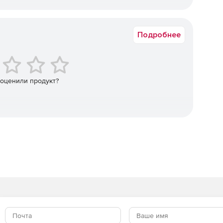
исле ранее неизвестные угрозы, блокируя их работу.
ок доставки: 3‒5 раб.дн. с момента поступления оплаты.
в.
Система обеспечивает защиту от червей, вирусов,
Подробнее
гроз.
вой экран функционирует на основе правил, защита
чек уязвимости (GE) защищают от несанкционированной
 оценили продукт?
ак.
анное управление и автоматизация процессов
перативно реагировать на них.