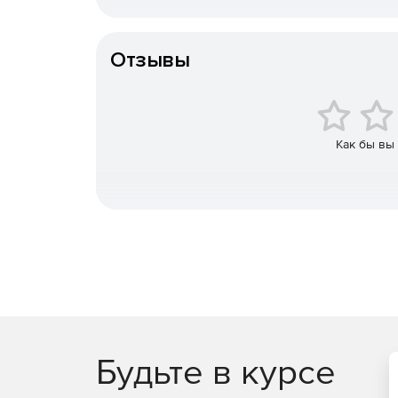
меняющиеся вредоносные программы, в том ч
Особенности доставки
Ср
Отзывы
Эффективная защита от вирусов и шпионо
троянов, шпионов, руткитов, ботов и новых у
Современная защита от угроз сети.
Межсете
браузера и функция блокирования общих то
Как бы вы
загрузки вредоносных программ и сетевых ат
Интеллектуальное управление.
Централизов
позволяют получать ясную картину угроз и о
Будьте в курсе