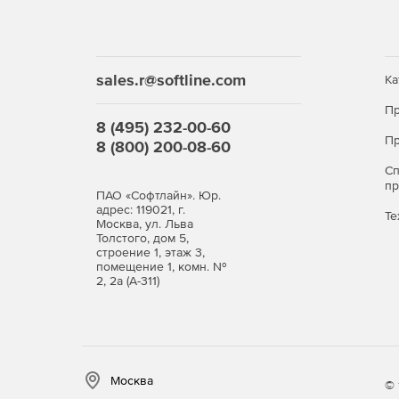
sales.r@softline.com
Ка
Пр
8 (495) 232-00-60
Пр
8 (800) 200-08-60
С
п
ПАО «Софтлайн». Юр.
адрес: 119021, г.
Те
Москва, ул. Льва
Толстого, дом 5,
строение 1, этаж 3,
помещение 1, комн. №
2, 2а (А-311)
Москва
© 