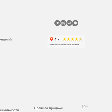
омпаний
14+
Правила продажи
циальности