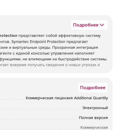
Подробнее
rotection
представляет собой эффективную систему
тов. Symantec Endpoint Protection предлагает
ские и виртуальные среды. Прозрачная интеграция
агенте с единой консолью управления наполняет
и функциями, не влияющими на быстродействие системы.
могает вовремя получать сведения о новых угрозах и
огию Symantec Insight – единственное решение в мире,
Подробнее
пространение и рейтинг безопасности практически
тающая в режиме реального времени технология
Коммерческая лицензия Additional Quantity
уживает и блокирует вредоносный код даже в случае
Электронный
on:
Полная версия
Коммерческая
логии Insight и SONAR распознают новые и быстро