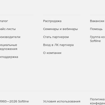
талог
Распродажа
Вакансии
айс-листы
Семинары и вебинары
Помощь
оизводители
Стать партнером
Группа к
Softline
пециальные
Вход в ЛК партнера
редложения
О компании
хподдержка
Политика
Условия использования
1993—2026 Softline
конфиден