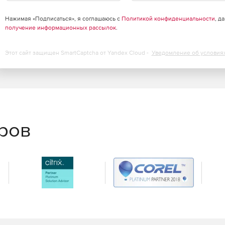
Нажимая «Подписаться», я соглашаюсь с
Политикой конфиденциальности
, д
получение информационных рассылок
.
Этот сайт защищен SmartCaptcha от Yandex Cloud -
Уведомление об условия
еров