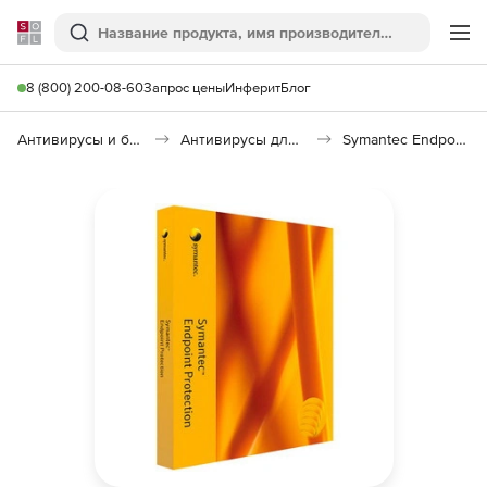
Softline
Поиск
Ме
8 (800) 200-08-60
Запрос цены
Инферит
Блог
Антивирусы и безопасность
Антивирусы для организаций
Symantec Endpoint Protection