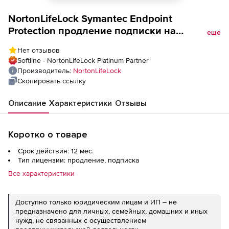
NortonLifeLock Symantec Endpoint
Protection продление подписки на
еще
коммерческую лицензию с техподдержкой
Нет отзывов
на 1 год Количество устройств
Softline - NortonLifeLock Platinum Partner
Производитель:
NortonLifeLock
Скопировать ссылку
Описание
Характеристики
Отзывы
Коротко о товаре
Срок действия: 12 мес.
Тип лицензии: продление, подписка
Все характеристики
Доступно только юридическим лицам и ИП – не
предназначено для личных, семейных, домашних и иных
нужд, не связанных с осуществлением