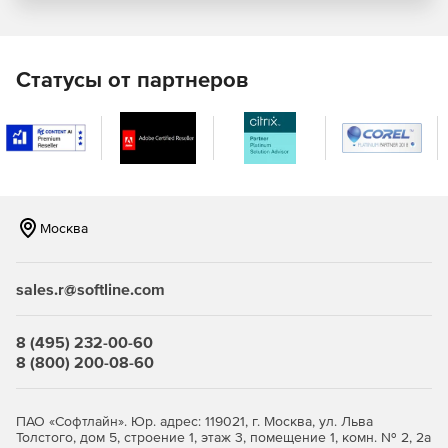
Система обеспечивает защиту от червей, вирусов,
троянов, шпионов, руткитов, ботов и новых угроз.
Современная защита от угроз сети.
Межсетевой
Статусы от партнеров
экран функционирует на основе правил, защита
браузера и функция блокирования общих точек
уязвимости (GE) защищают от несанкционированной
загрузки вредоносных программ и сетевых атак.
Интеллектуальное управление.
Централизованное
управление и автоматизация процессов позволяют
Москва
получать ясную картину угроз и оперативно
реагировать на них.
sales.r@softline.com
8 (495) 232-00-60
8 (800) 200-08-60
ПАО «Софтлайн». Юр. адрес: 119021, г. Москва, ул. Льва
Толстого, дом 5, строение 1, этаж 3, помещение 1, комн. № 2, 2а