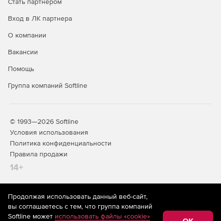
Стать партнером
Вход в ЛК партнера
О компании
Вакансии
Помощь
Группа компаний Softline
© 1993—2026 Softline
Условия использования
Политика конфиденциальности
Правила продажи
14+
Продолжая использовать данный веб-сайт,
На информационном ресурсе store.softline.ru применяются
вы соглашаетесь с тем, что группа компаний
рекомендательные технологии
(информационные технологии
Softline может
использовать файлы «cookie»
предоставления информации на основе сбора,