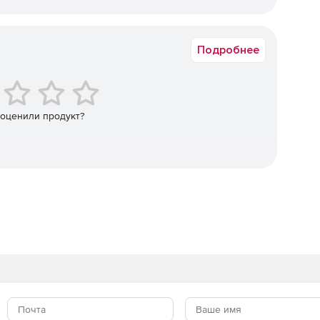
исле ранее неизвестные угрозы, блокируя их работу.
Коммерческая
в.
Система обеспечивает защиту от червей, вирусов,
Подробнее
гроз.
вой экран функционирует на основе правил, защита
чек уязвимости (GE) защищают от несанкционированной
 оценили продукт?
ак.
анное управление и автоматизация процессов
перативно реагировать на них.