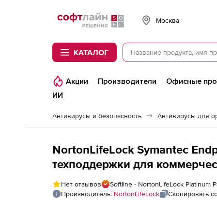
Softline
Москва
КАТАЛОГ
Акции
Производители
Офисные пр
ИИ
Антивирусы и безопасность
Антивирусы для о
NortonLifeLock Symantec Endp
техподдержки для коммерческ
устройств
Нет отзывов
Softline - NortonLifeLock Platinum P
Производитель:
NortonLifeLock
Скопировать с