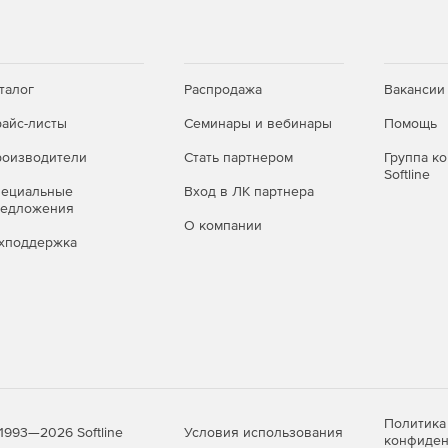
талог
Распродажа
Вакансии
айс-листы
Семинары и вебинары
Помощь
оизводители
Стать партнером
Группа к
Softline
пециальные
Вход в ЛК партнера
редложения
О компании
хподдержка
Политика
Условия использования
1993—2026 Softline
конфиден