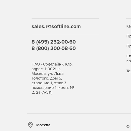
sales.r@softline.com
Ка
Пр
8 (495) 232-00-60
Пр
8 (800) 200-08-60
С
п
ПАО «Софтлайн». Юр.
адрес: 119021, г.
Те
Москва, ул. Льва
Толстого, дом 5,
строение 1, этаж 3,
помещение 1, комн. №
2, 2а (А-311)
Москва
© 