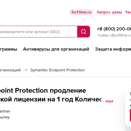
Softline.ru
Запрос цены
Те
8 (800) 200-0
Поиск
sales.r@softline.
ограммы
Антивирусы для организаций
Защита информ
рганизаций
Symantec Endpoint Protection
oint Protection продление
ой лицензии на 1 год Количество
еще
artner
сылку