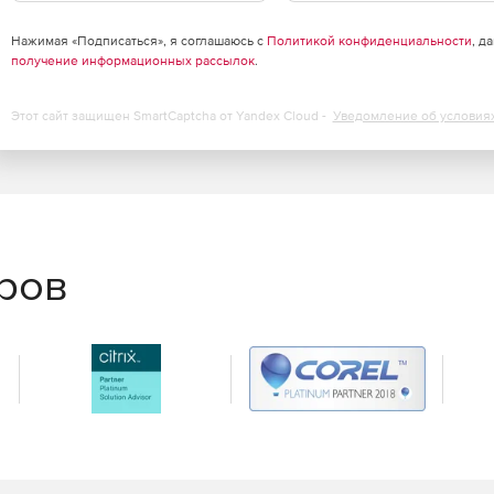
Нажимая «Подписаться», я соглашаюсь с
Политикой конфиденциальности
, д
получение информационных рассылок
.
Этот сайт защищен SmartCaptcha от Yandex Cloud -
Уведомление об условия
еров