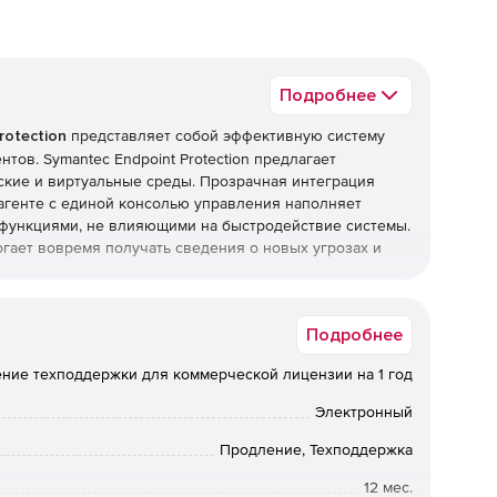
Подробнее
rotection
представляет собой эффективную систему
тов. Symantec Endpoint Protection предлагает
ские и виртуальные среды. Прозрачная интеграция
агенте с единой консолью управления наполняет
и функциями, не влияющими на быстродействие системы.
могает вовремя получать сведения о новых угрозах и
огию Symantec Insight – единственное решение в мире,
Подробнее
пространение и рейтинг безопасности практически
тающая в режиме реального времени технология
ние техподдержки для коммерческой лицензии на 1 год
уживает и блокирует вредоносный код даже в случае
Электронный
on:
Продление, Техподдержка
12 мес.
логии Insight и SONAR распознают новые и быстро