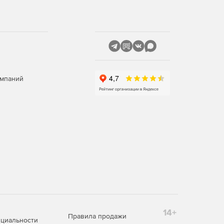
омпаний
14+
Правила продажи
циальности