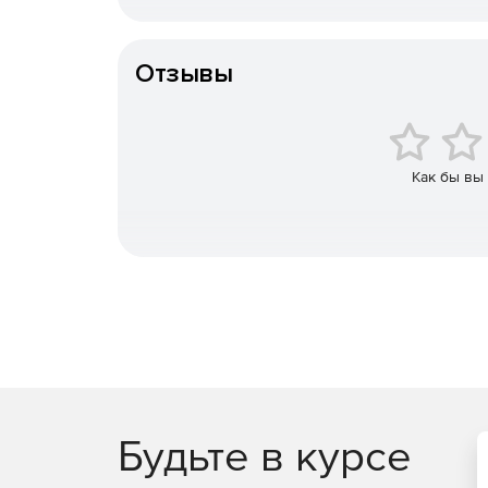
меняющиеся вредоносные программы, в том ч
Тип организации
Отзывы
Эффективная защита от вирусов и шпионо
троянов, шпионов, руткитов, ботов и новых у
Современная защита от угроз сети.
Межсете
браузера и функция блокирования общих то
Как бы вы
загрузки вредоносных программ и сетевых ат
Интеллектуальное управление.
Централизов
позволяют получать ясную картину угроз и о
Будьте в курсе