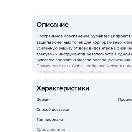
Описание
Программное обеспечение
Symantec Endpoint P
защиты конечных точек для корпоративных клиен
усиленную защиту от всех видов атак на физиче
требуемых инструментов безопасности в одном 
Symantec Endpoint Protection беспрецедентным
Применение сети Global Intelligence Network по
автоматически на них реагировать.
Symantec Endpoint Protection использует технол
Характеристики
которое отслеживает время существования, рас
каждого программного файла в Интернете. Рабо
Версия
Продле
SONAR проверяет запущенные программы, обнар
новых и ранее неизвестных угроз.
Способ доставки
Основные функции Symantec Endpoint Protecti
Тип лицензии
Срок действия
Превентивная идентификация угроз.
Техно