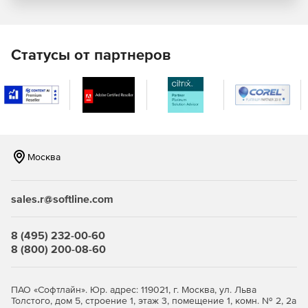
Система обеспечивает защиту от червей, вирусов,
троянов, шпионов, руткитов, ботов и новых угроз.
Современная защита от угроз сети.
Межсетевой
Статусы от партнеров
экран функционирует на основе правил, защита
браузера и функция блокирования общих точек
уязвимости (GE) защищают от несанкционированной
загрузки вредоносных программ и сетевых атак.
Интеллектуальное управление.
Централизованное
управление и автоматизация процессов позволяют
Москва
получать ясную картину угроз и оперативно
реагировать на них.
sales.r@softline.com
8 (495) 232-00-60
8 (800) 200-08-60
ПАО «Софтлайн». Юр. адрес: 119021, г. Москва, ул. Льва
Толстого, дом 5, строение 1, этаж 3, помещение 1, комн. № 2, 2а