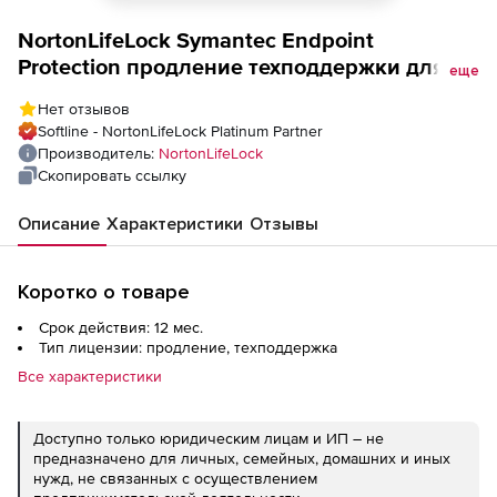
NortonLifeLock Symantec Endpoint
Protection продление техподдержки для
еще
лицензии для государственных и
Нет отзывов
академических учреждений на 1 год
Softline - NortonLifeLock Platinum Partner
Количество устройств
Производитель:
NortonLifeLock
Скопировать ссылку
Описание
Характеристики
Отзывы
Коротко о товаре
Срок действия: 12 мес.
Тип лицензии: продление, техподдержка
Все характеристики
Доступно только юридическим лицам и ИП – не
предназначено для личных, семейных, домашних и иных
нужд, не связанных с осуществлением