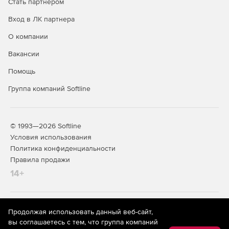
Стать партнером
Вход в ЛК партнера
О компании
Вакансии
Помощь
Группа компаний Softline
© 1993—2026 Softline
Условия использования
Политика конфиденциальности
Правила продажи
14+
На информационном ресурсе store.softline.ru применяются
Продолжая использовать данный веб-сайт,
рекомендательные технологии
(информационные технологии
вы соглашаетесь с тем, что группа компаний
предоставления информации на основе сбора,