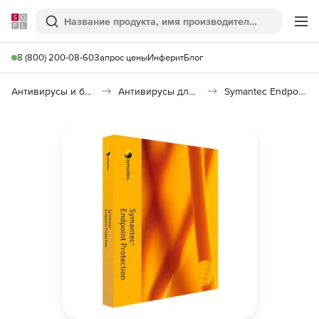
Softline
Поиск
Ме
8 (800) 200-08-60
Запрос цены
Инферит
Блог
Антивирусы и безопасность
Антивирусы для организаций
Symantec Endpoint Protection