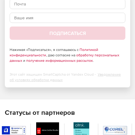
Модуль фильтрации спама на основе Brightmail — это
набор технологий, выявляющих угрозы,
распространяемые по электронной почте, на основе
репутации на локальном и глобальном уровнях.
Высокоэффективные функции предотвращения
ПОДПИСАТЬСЯ
утечки данных гарантируют строгое соблюдение
нормативных требований.
Нажимая «Подписаться», я соглашаюсь с
Политикой
конфиденциальности
, даю согласие на
обработку персональных
Технология пользовательских правил позволяет
данных
и
получение информационных рассылок
.
клиентам без труда создавать правила на основе
собственного мнения о том, какие письма будут
Этот сайт защищен SmartCaptcha от Yandex Cloud -
считаться спамом или потенциальными
Уведомление
об условиях обработки данных
направленными атаками.
Дополнительно можно обеспечить шифрование за
счет интеграции с Symantec Content Encryption или
Symantec Gateway Email Encryption.
Статусы от партнеров
Ключевые преимущества
Защита важных данных и ценной конфиденциальной