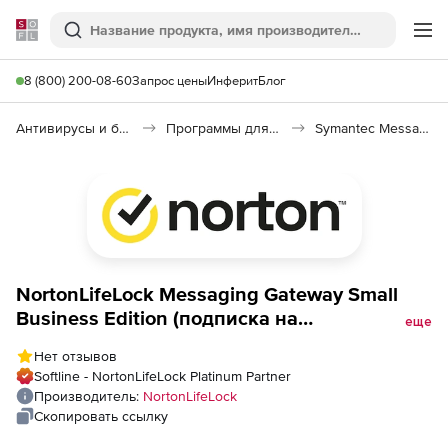
Softline
Поиск
Ме
8 (800) 200-08-60
Запрос цены
Инферит
Блог
Антивирусы и безопасность
Программы для защиты информации
Symantec Messaging Gateway
NortonLifeLock Messaging Gateway Small
Business Edition (подписка на
еще
коммерческую лицензию с техподдержкой
Нет отзывов
Initial на 1 год), 100 пользователей
Softline - NortonLifeLock Platinum Partner
Производитель:
NortonLifeLock
Скопировать ссылку