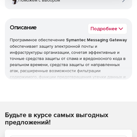
Поможем с выбором
Описание
Подробнее
Программное обеспечение
Symantec Messaging Gateway
обеспечивает защиту электронной почты и
инфраструктуры организации, сочетая эффективные и
точные средства защиты от спама и вредоносного кода в
реальном времени, средства защиты от направленных
атак, расширенные возможности фильтрации
содержимого, функции предотвращения утечки данных и
шифрования электронной почты.
Основные возможности
Шлюз для защиты от спама блокирует более 99 %
Будьте в курсе самых выгодных
спама, имея менее одного ложного срабатывания на
предложений!
миллион случаев и используя автоматическое
обновление в режиме реального времени.