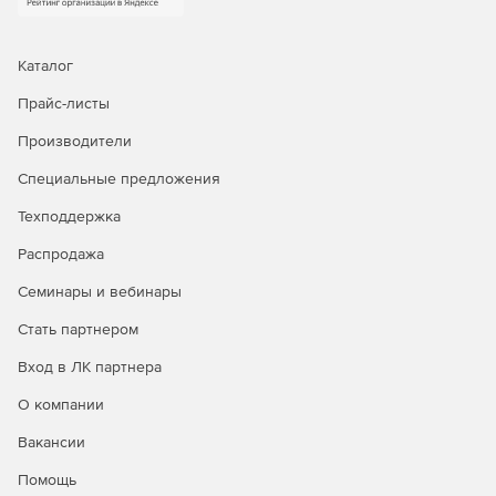
Сокращение административных расходов за счет
устранения нескольких консолей, разрозненных
Каталог
политик и несовместимых отчетов и журналов, а
Прайс-листы
также предоставление доказательств эффективности
защиты обмена сообщениями.
Производители
Гибкое, настраиваемое, простое в использовании
Специальные предложения
решение Messaging Gateway Virtual Edition работает на
Техподдержка
гипервизоре VMware или Microsoft Hyper-V в любой
аппаратной конфигурации.
Распродажа
Семинары и вебинары
Стать партнером
Вход в ЛК партнера
О компании
Вакансии
Помощь