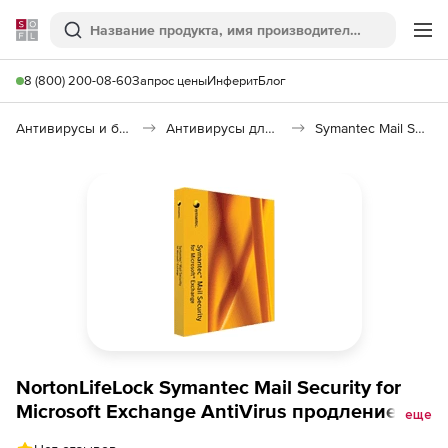
Softline
Поиск
Ме
8 (800) 200-08-60
Запрос цены
Инферит
Блог
Антивирусы и безопасность
Антивирусы для организаций
Symantec Mail Security for Microsoft Exchange
NortonLifeLock Symantec Mail Security for
Microsoft Exchange AntiVirus продление
еще
техподдержки Initial для лицензии для