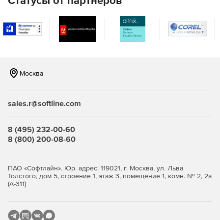
Статусы от партнеров
Поиск в карантине на уровне сервера и группы
улучшает и ускоряет поиск и анализ данных.
Оптимизация сканирования транспорта помогает
предприятиям обрабатывать большие объемы
электронной почты.
Москва
Технологические усовершенствования: встроенная
поддержка 64-бит, технология FileReputation,
поддержка быстрых обновлений MicroDefinition.
sales.r@softline.com
8 (495) 232-00-60
8 (800) 200-08-60
ПАО «Софтлайн». Юр. адрес: 119021, г. Москва, ул. Льва
Толстого, дом 5, строение 1, этаж 3, помещение 1, комн. № 2, 2а
(А-311)