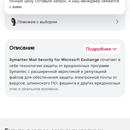
точную цену. Оставьте запрос, и наш менеджер свяжется
с вами
Поможем с выбором
Описание
Подробнее
Symantec Mail Security for Microsoft Exchange
сочетает в
себе технологию защиты от вредоносных программ
Symantec с расширенной эвристикой и репутацией
файлов для обеспечения защиты электронной почты от
вирусов, шпионского ПО, фишинга и других вредоносных
атак в реальном времени.
Для дополнительной защиты решение предлагает
Symantec Premium AntiSpam (дополнительная лицензия) на
базе технологии Brightmail. Вместе эти средства защиты
помогают остановить 99% входящего спама с менее чем
одним ложным срабатыванием на миллион. Продукт
применяет политики фильтрации содержимого в Microsoft