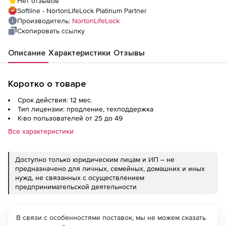
Нет отзывов
государственных и академических
Softline - NortonLifeLock Platinum Partner
учреждений Количество пользователей
Производитель:
NortonLifeLock
Скопировать ссылку
Описание
Характеристики
Отзывы
Коротко о товаре
Срок действия: 12 мес.
Тип лицензии: продление, техподдержка
К-во пользователей от 25 до 49
Все характеристики
Доступно только юридическим лицам и ИП – не
предназначено для личных, семейных, домашних и иных
нужд, не связанных с осуществлением
предпринимательской деятельности
В связи с особенностями поставок, мы не можем сказать