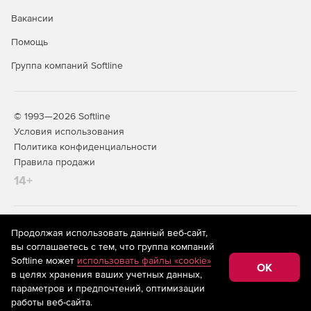
Вакансии
Помощь
Группа компаний Softline
© 1993—2026 Softline
Условия использования
Политика конфиденциальности
Правила продажи
14+
На информационном ресурсе store.softline.ru применяются
Продолжая использовать данный веб-сайт,
рекомендательные технологии
(информационные технологии
вы соглашаетесь с тем, что группа компаний
предоставления информации на основе сбора,
Softline может
использовать файлы «cookie»
систематизации и анализа сведений, относящихся к
OK
в целях хранения ваших учетных данных,
предпочтениям пользователей сети «Интернет»,
находящихся на территории Российской Федерации)
параметров и предпочтений, оптимизации
работы веб-сайта.