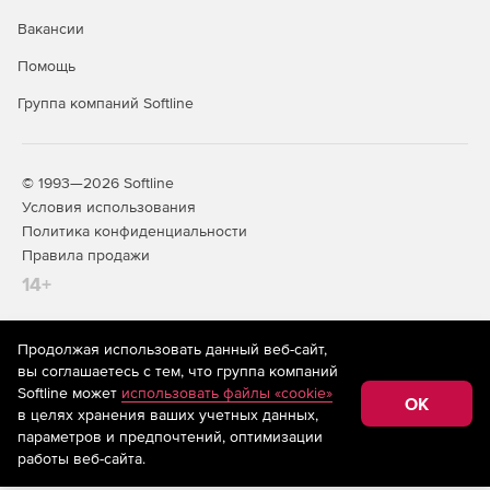
Вакансии
Помощь
Группа компаний Softline
© 1993—2026 Softline
Условия использования
Политика конфиденциальности
Правила продажи
14+
Продолжая использовать данный веб-сайт,
На информационном ресурсе store.softline.ru применяются
вы соглашаетесь с тем, что группа компаний
рекомендательные технологии
(информационные технологии
Softline может
использовать файлы «cookie»
предоставления информации на основе сбора,
OK
в целях хранения ваших учетных данных,
систематизации и анализа сведений, относящихся к
предпочтениям пользователей сети «Интернет»,
параметров и предпочтений, оптимизации
находящихся на территории Российской Федерации)
работы веб-сайта.