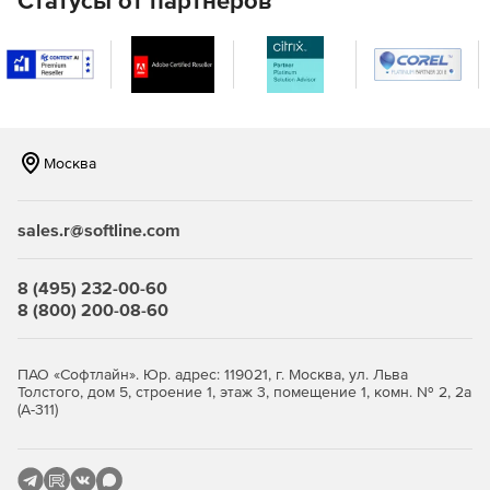
Статусы от партнеров
Поиск в карантине на уровне сервера и группы
улучшает и ускоряет поиск и анализ данных.
Оптимизация сканирования транспорта помогает
предприятиям обрабатывать большие объемы
электронной почты.
Москва
Технологические усовершенствования: встроенная
поддержка 64-бит, технология FileReputation,
поддержка быстрых обновлений MicroDefinition.
sales.r@softline.com
8 (495) 232-00-60
8 (800) 200-08-60
ПАО «Софтлайн». Юр. адрес: 119021, г. Москва, ул. Льва
Толстого, дом 5, строение 1, этаж 3, помещение 1, комн. № 2, 2а
(А-311)