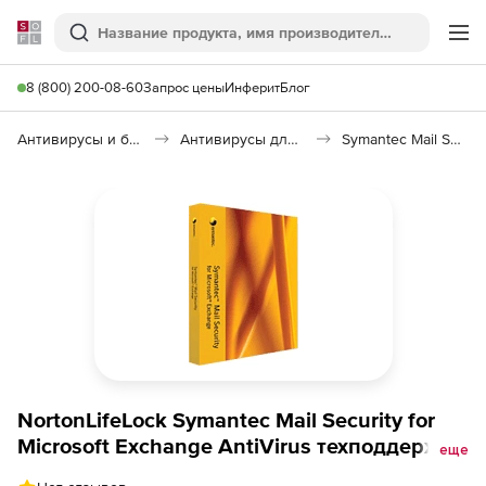
Softline
Поиск
Ме
8 (800) 200-08-60
Запрос цены
Инферит
Блог
Антивирусы и безопасность
Антивирусы для организаций
Symantec Mail Security for Microsoft Exchange
NortonLifeLock Symantec Mail Security for
Microsoft Exchange AntiVirus техподдержка
еще
Initial для коммерческой лицензии на 1 год