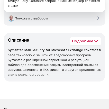
точную цену. Оставьте запрос, и наш менеджер свяжется
с вами
Поможем с выбором
Описание
Подробнее
Symantec Mail Security for Microsoft Exchange
сочетает в
себе технологию защиты от вредоносных программ
Symantec с расширенной эвристикой и репутацией
файлов для обеспечения защиты электронной почты от
вирусов, шпионского ПО, фишинга и других вредоносных
атак в реальном времени.
Для дополнительной защиты решение предлагает
Symantec Premium AntiSpam (дополнительная лицензия) на
базе технологии Brightmail. Вместе эти средства защиты
помогают остановить 99% входящего спама с менее чем
одним ложным срабатыванием на миллион. Продукт
применяет политики фильтрации содержимого в Microsoft