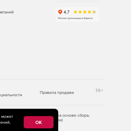
омпаний
14+
Правила продажи
циальности
редоставления информации на основе сбора,
e может
рритории Российской Федерации)
OK
ений,