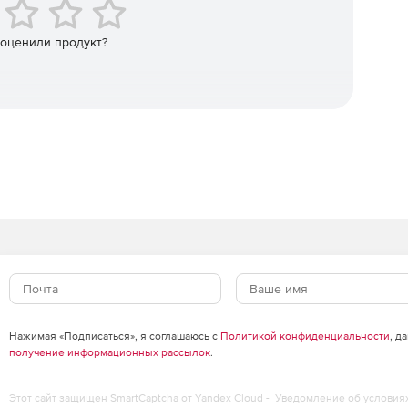
пы улучшает и ускоряет поиск и анализ данных.
 оценили продукт?
гает предприятиям обрабатывать большие объемы
нная поддержка 64-бит, технология FileReputation,
on.
Нажимая «Подписаться», я соглашаюсь с
Политикой конфиденциальности
, д
получение информационных рассылок
.
Этот сайт защищен SmartCaptcha от Yandex Cloud -
Уведомление об условия