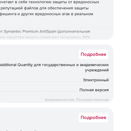
очетает в себе технологию защиты от вредоносных
и репутацией файлов для обеспечения защиты
 фишинга и других вредоносных атак в реальном
 Symantec Premium AntiSpam (дополнительная
е эти средства защиты помогают остановить 99%
абатыванием на миллион. Продукт применяет политики
rver 2010, 2013, 2016 и 2019, поддерживая при этом
Подробнее
еды Microsoft Hyper-V и VMware Exchange.
dditional Quantity для государственных и академических
учреждений
защитить почтовые ящики от заражения в любое время,
Электронный
огли быть пропущены средствами защиты первого
Полная версия
ы.
Академическая, Государственная
ия вредоносных программ помогают удалить угрозы
ю почту из всех ящиков «Входящие» и «Отправленные».
от 25 до 49
Подробнее
озволяет клиентам подробно просматривать и
 среды Microsoft Exchange.