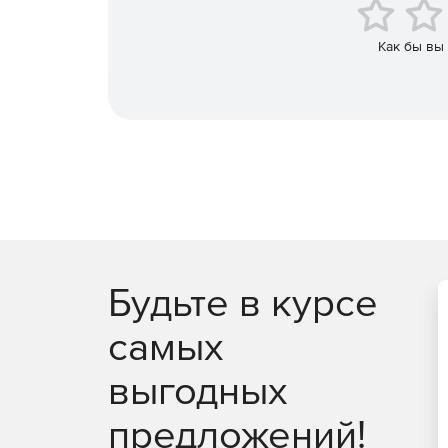
Поиск в карантине на уровне сервера и груп
Как бы вы
Оптимизация сканирования транспорта помо
электронной почты.
Технологические усовершенствования: встрое
поддержка быстрых обновлений MicroDefiniti
Будьте в курсе
самых
выгодных
предложений!