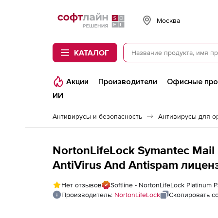
Softline
Москва
КАТАЛОГ
Акции
Производители
Офисные пр
ИИ
Антивирусы и безопасность
Антивирусы для о
NortonLifeLock Symantec Mail 
AntiVirus And Antispam лиценз
государственных и академич
Нет отзывов
Softline - NortonLifeLock Platinum P
пользователей
Производитель:
NortonLifeLock
Скопировать с