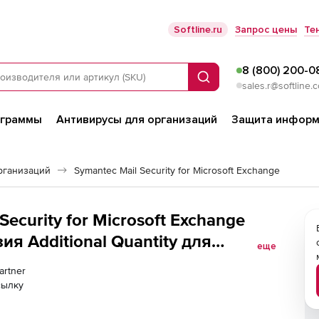
Softline.ru
Запрос цены
Те
8 (800) 200-0
Поиск
sales.r@softline.
ограммы
Антивирусы для организаций
Защита информ
рганизаций
Symantec Mail Security for Microsoft Exchange
Security for Microsoft Exchange
ия Additional Quantity для
еще
еских учреждений Количество
artner
сылку