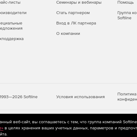
айс-листы
Семинары и вебинары
Помощь
оизводители
Стать партнером
Группа к
Softline
пециальные
Вход в ЛК партнера
редложения
О компании
хподдержка
Политика
Условия использования
1993—2026 Softline
конфиден
яются
рекомендательные технологии
(информационные технологии п
ный веб-сайт, вы соглашаетесь с тем, что группа компаний Softlin
предпочтениям пользователей сети «Интернет», находящихся на те
e»
в целях хранения ваших учетных данных, параметров и предпочт
йта.