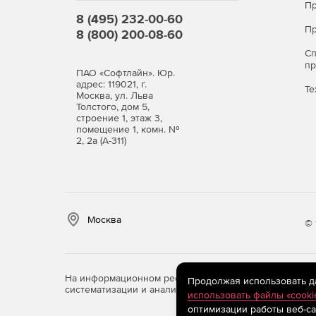
Пр
8 (495) 232-00-60
Пр
8 (800) 200-08-60
С
п
ПАО «Софтлайн». Юр.
адрес: 119021, г.
Те
Москва, ул. Льва
Толстого, дом 5,
строение 1, этаж 3,
помещение 1, комн. №
2, 2а (А-311)
Москва
© 
На информационном ресурсе store.softline.ru примен
Продолжая использовать дан
систематизации и анализа сведений, относящихся к 
использовать файлы «cooki
оптимизации работы веб-са