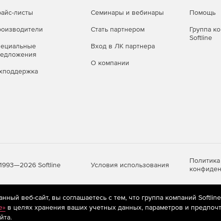
айс-листы
Семинары и вебинары
Помощь
оизводители
Стать партнером
Группа к
Softline
пециальные
Вход в ЛК партнера
редложения
О компании
хподдержка
Политика
Условия использования
1993—2026 Softline
конфиден
ный веб-сайт, вы соглашаетесь с тем, что группа компаний Softlin
яются
рекомендательные технологии
(информационные технологии п
e»
в целях хранения ваших учетных данных, параметров и предпочт
предпочтениям пользователей сети «Интернет», находящихся на те
йта.