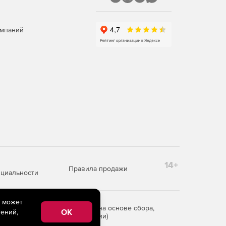
омпаний
14+
Правила продажи
циальности
e может
редоставления информации на основе сбора,
OK
ений,
рритории Российской Федерации)