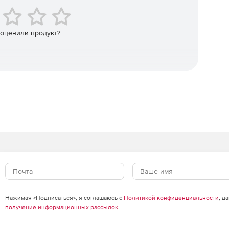
 среды Microsoft Exchange.
пы улучшает и ускоряет поиск и анализ данных.
 оценили продукт?
гает предприятиям обрабатывать большие объемы
нная поддержка 64-бит, технология FileReputation,
on.
Нажимая «Подписаться», я соглашаюсь с
Политикой конфиденциальности
, д
получение информационных рассылок
.