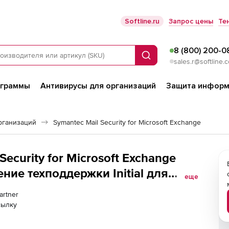
Softline.ru
Запрос цены
Те
8 (800) 200-0
Поиск
sales.r@softline.
ограммы
Антивирусы для организаций
Защита информ
рганизаций
Symantec Mail Security for Microsoft Exchange
Security for Microsoft Exchange
ение техподдержки Initial для
еще
год Количество пользователей
artner
сылку