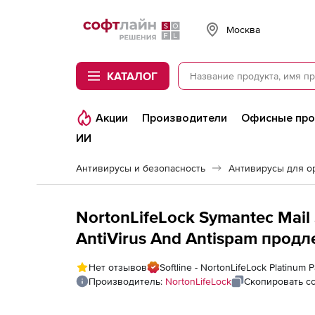
Softline
Москва
КАТАЛОГ
Акции
Производители
Офисные пр
ИИ
Антивирусы и безопасность
Антивирусы для о
NortonLifeLock Symantec Mail 
AntiVirus And Antispam продл
коммерческой лицензии на 1 
Нет отзывов
Softline - NortonLifeLock Platinum P
Производитель:
NortonLifeLock
Скопировать с