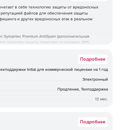
очетает в себе технологию защиты от вредоносных
и репутацией файлов для обеспечения защиты
 фишинга и других вредоносных атак в реальном
 Symantec Premium AntiSpam (дополнительная
е эти средства защиты помогают остановить 99%
абатыванием на миллион. Продукт применяет политики
rver 2010, 2013, 2016 и 2019, поддерживая при этом
Подробнее
еды Microsoft Hyper-V и VMware Exchange.
ехподдержки Initial для коммерческой лицензии на 1 год
Электронный
защитить почтовые ящики от заражения в любое время,
огли быть пропущены средствами защиты первого
Продление, Техподдержка
ы.
12 мес.
ия вредоносных программ помогают удалить угрозы
от 50 до 99
ю почту из всех ящиков «Входящие» и «Отправленные».
Подробнее
озволяет клиентам подробно просматривать и