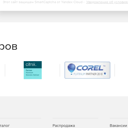
Этот сайт защищен SmartCaptcha от Yandex Cloud -
Уведомление об условия
еров
талог
Распродажа
Вакансии