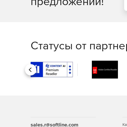
предложений!
Статусы от партн
Назад
sales.r@softline.com
Ка