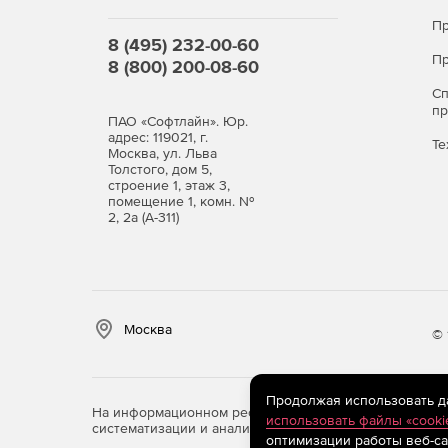
Пр
8 (495) 232-00-60
Пр
8 (800) 200-08-60
С
п
ПАО «Софтлайн». Юр.
адрес: 119021, г.
Те
Москва, ул. Льва
Толстого, дом 5,
строение 1, этаж 3,
помещение 1, комн. №
2, 2а (А-311)
Москва
© 
Продолжая использовать дан
На информационном ресурсе store.softline.ru примен
использовать файлы «cooki
систематизации и анализа сведений, относящихся к 
оптимизации работы веб-са