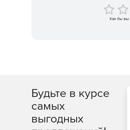
анализировать состояние безопасности своей
Поиск в карантине на уровне сервера и груп
Как бы вы
Оптимизация сканирования транспорта помо
электронной почты.
Технологические усовершенствования: встрое
поддержка быстрых обновлений MicroDefiniti
Будьте в курсе
самых
выгодных