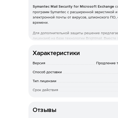
Symantec Mail Security for Microsoft Exchange
с
программ Symantec с расширенной эвристикой 
электронной почты от вирусов, шпионского ПО,
времени.
Для дополнительной защиты решение предлагает
лицензия) на базе технологии Brightmail. Вмест
входящего спама с менее чем одним ложным ср
фильтрации содержимого в Microsoft Exchange Se
Характеристики
размещенные, виртуализированные серверные ср
Версия
Продление т
Новые функции:
Способ доставки
Многоуровневая защита: решение помогает 
постоянно сканируя новые атаки, которые м
Тип лицензии
уровня, такими как шлюзы электронной почт
Срок действия
Инновационные и мощные средства устранен
К-во пользователей
«нулевого дня» и нежелательную электронну
Отзывы
Консолидированный отчет о безопасности п