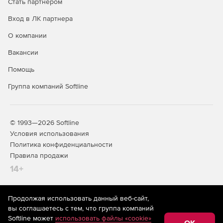
Стать партнером
Вход в ЛК партнера
О компании
Вакансии
Помощь
Группа компаний Softline
© 1993—2026 Softline
Условия использования
Политика конфиденциальности
Правила продажи
14+
Продолжая использовать данный веб-сайт,
На информационном ресурсе store.softline.ru применяются
вы соглашаетесь с тем, что группа компаний
рекомендательные технологии
(информационные технологии
Softline может
использовать файлы «cookie»
предоставления информации на основе сбора,