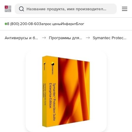
Softline
Поиск
Ме
8 (800) 200-08-60
Запрос цены
Инферит
Блог
Антивирусы и безопасность
Программы для защиты информации
Symantec Protection Suite Enterprise Edition