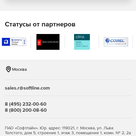
Применение политик безопасности на основе
приоритетов.
Фильтрация информационного содержимого файлов в
Статусы от партнеров
режиме реального времени.
Использование эффективных технологий, включая
Symantec AntiVirus Scan Engine.
Встроенный модуль поиска угроз Proactive Threat Scan
для оценки действий неизвестных приложений
Москва
обеспечивает обнаружение и уменьшение числа
ошибочных идентификаций без необходимости
создания конфигурации на основе политик
sales.r@softline.com
безопасности.
Оптимизация трафика за счет автоматического
8 (495) 232-00-60
распределения нагрузки на каналы.
8 (800) 200-08-60
Безопасность корпоративных ресурсов в случае
подключения к сети предприятия неуправляемых
ПАО «Софтлайн». Юр. адрес: 119021, г. Москва, ул. Льва
устройств.
Толстого, дом 5, строение 1, этаж 3, помещение 1, комн. № 2, 2а