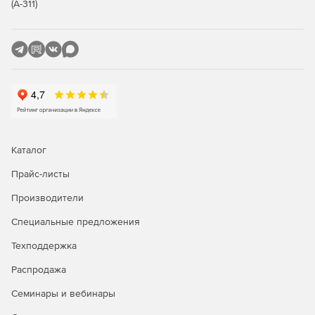
(А-311)
Автоматическое выявление и уничтожение вирусов,
червей, троянских компонентов и шпионского
программного обеспечения.
Каталог
Прайс-листы
Производители
Специальные предложения
Техподдержка
Распродажа
Семинары и вебинары