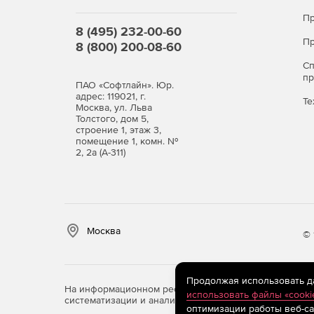
Пр
Условия работы
Офлайн
8 (495) 232-00-60
Пр
8 (800) 200-08-60
Хранение данных
На ОС устройства
С
п
ПАО «Софтлайн». Юр.
Редактор текстов
✔
адрес: 119021, г.
Те
Москва, ул. Льва
Редактор таблиц
✔
Толстого, дом 5,
строение 1, этаж 3,
помещение 1, комн. №
Редактор
✔
2, 2а (А-311)
презентаций
Почта
-
Органайзер
✔
Москва
CRM
-
© 
Медиаплеер
✔
Продолжая использовать дан
Галерея
✔
На информационном ресурсе store.softline.ru примен
использовать файлы «cooki
систематизации и анализа сведений, относящихся к 
Календарь
-
оптимизации работы веб-са