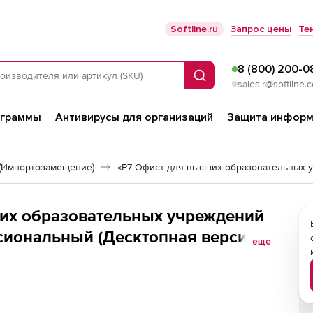
Softline.ru
Запрос цены
Те
8 (800) 200-0
Поиск
sales.r@softline.
ограммы
Антивирусы для организаций
Защита информ
(Импортозамещение)
«Р7-Офис» для высших образовательных 
их образовательных учреждений
сиональный (Десктопная версия),
еще