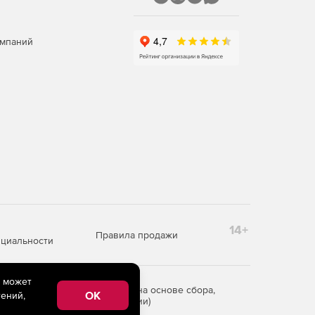
омпаний
14+
Правила продажи
циальности
e может
редоставления информации на основе сбора,
OK
ений,
рритории Российской Федерации)