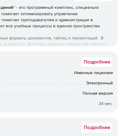
ждений”
- это программный комплекс, специально
 помогает оптимизировать управление
 помогает преподавателям и администрации в
ует все учебные процессы в едином пространстве.
ые форматы документов, таблиц и презентаций. В
ы и макросы. Доступны режимы совместной работы с
ые и на преподавателей, и на учащихся. По умолчанию
а, Календарь, Социальная сеть.
Подробнее
ия:
Именные лицензии
Электронный
ов в одном месте с предоставлением доступа к
етным группам
Полная версия
тему позволяет автоматизировать учет учебных
24 мес.
е экзаменов и контрольные работы.
Академическая
ый журнал и взаимодействовать с учениками через
Подробнее