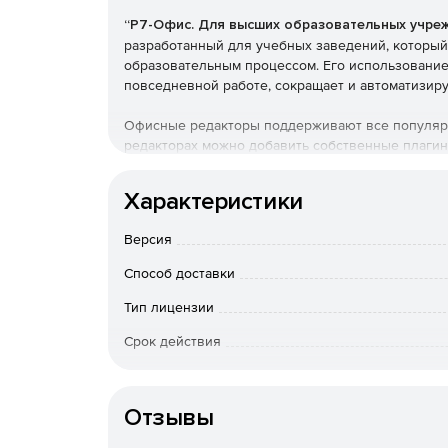
“Р7-Офис. Для высших образовательных учре
разработанный для учебных заведений, который
образовательным процессом. Его использование
повседневной работе, сокращает и автоматизир
Офисные редакторы поддерживают все популярн
редакторах можно добавить собственные плагин
документами и управлением файлами, настроенн
уже встроены Главред, Яндекс.Переводчик, Почт
Характеристики
Преимущества использован
Версия
Способ доставки
Хранение лекций и прочих учебных материал
информации всем ученикам сразу или конкр
Тип лицензии
Интеграция учебных процессов в единую сис
Срок действия
планов, успеваемости студентов, проведени
Тип организации
Преподаватели могут легко вести электронн
Отзывы
систему онлайн-консультаций.