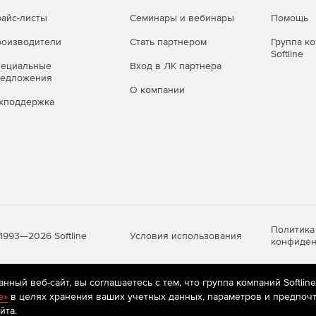
Только в локальной
айс-листы
Семинары и вебинары
Помощь
Только онлайн
сети
оизводители
Стать партнером
Группа к
На защищенном
Softline
В локальной сети
пециальные
Вход в ЛК партнера
облаке
редложения
О компании
✔
✔
хподдержка
✔
✔
✔
✔
✔
✔
✔
✔
Политика
✔
✔
Условия использования
1993—2026 Softline
конфиден
-
-
ный веб-сайт, вы соглашаетесь с тем, что группа компаний Softlin
-
-
яются
рекомендательные технологии
(информационные технологии п
e»
в целях хранения ваших учетных данных, параметров и предпочт
предпочтениям пользователей сети «Интернет», находящихся на те
✔
✔
йта.