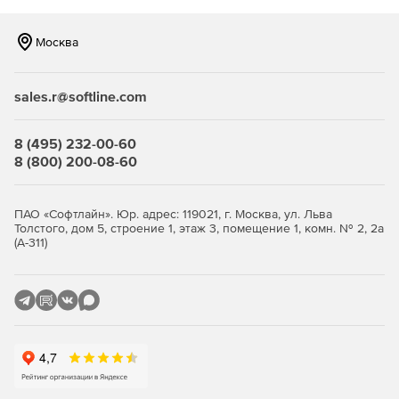
Возможность создания учебной социальной сети для
интерактивного обучения и упрощенный режим
Москва
проверки домашних заданий с помощью чатов и
почты.
sales.r@softline.com
Системные требования:
8 (495) 232-00-60
Комплектующие
Требования
8 (800) 200-08-60
Тип архитектуры
32- и 64-битная
программы
архитектура
ПАО «Софтлайн». Юр. адрес: 119021, г. Москва, ул. Льва
ОС Windows
Windows
10/8.1/8/7
Толстого, дом 5, строение 1, этаж 3, помещение 1, комн. № 2, 2а
(А-311)
дистрибутив с версией
OC Linux
ядра 3.8 или выше
OC MacOS
версия 10.10 и выше
двухъядерный, частота не
Процессор
менее 2 ГГц
Оперативная память
не менее 2 ГБ