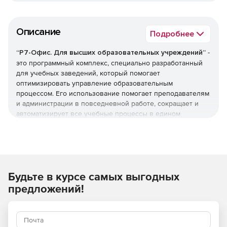
Описание
Подробнее
“Р7-Офис. Для высших образовательных учреждений”
-
это программный комплекс, специально разработанный
для учебных заведений, который помогает
оптимизировать управление образовательным
процессом. Его использование помогает преподавателям
и администрации в повседневной работе, сокращает и
автоматизирует все учебные процессы в едином
пространстве.
Офисные редакторы поддерживают все популярные
форматы документов, таблиц и презентаций. В
редакторах можно добавить собственные плагины и
Будьте в курсе самых выгодных
макросы. Доступны режимы совместной работы с
документами и управлением файлами, настроенные и на
предложений!
преподавателей, и на учащихся. По умолчанию уже
встроены Главред, Яндекс.Переводчик, Почта, Календарь,
Социальная сеть.