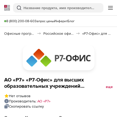
Softline
Поиск
Ме
8 (800) 200-08-60
Запрос цены
Инферит
Блог
Офисные программы
Российское офисное ПО (Импортозамещение)
«Р7-Офис» для высших образовательных учреждений
АО «Р7» «Р7-Офис» для высших
образовательных учреждений
еще
(обновление), Профессиональный
Нет отзывов
(Десктопная версия 4P), лицензия (право)
Производитель:
АО «Р7»
на обновление на 2 года
Скопировать ссылку