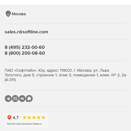
Система позволяет назначать задачи сотрудникам,
отслеживать их выполнение и контролировать сроки
выполнения.
Москва
Р7-Офис предоставляет возможность генерировать
различные отчеты и аналитику, что помогает
sales.r@softline.com
руководителям принимать обоснованные решения.
8 (495) 232-00-60
Системные требования программы
8 (800) 200-08-60
"Р7-Офис. Для юридических лиц"
ПАО «Софтлайн». Юр. адрес: 119021, г. Москва, ул. Льва
Комплектующие
Требования
Толстого, дом 5, строение 1, этаж 3, помещение 1, комн. № 2, 2а
(А-311)
Тип архитектуры
32- и 64-битная
программы
архитектура
OC Windows
Windows 10/8.1/8/7/XP/Vista
дистрибутив с версией
OC Linux
ядра 3.8 или выше
OC MacOS
версия 10.10 и выше