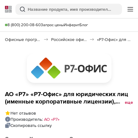
Softline
Поиск
Ме
8 (800) 200-08-60
Запрос цены
Инферит
Блог
Офисные программы
Российское офисное ПО (Импортозамещение)
«Р7-Офис» для юридических лиц
АО «Р7» «Р7-Офис» для юридических лиц
(именные корпоративные лицензии),
еще
Профессиональный (Сервер базовый),
Нет отзывов
лицензия на 2 года
Производитель:
АО «Р7»
Скопировать ссылку