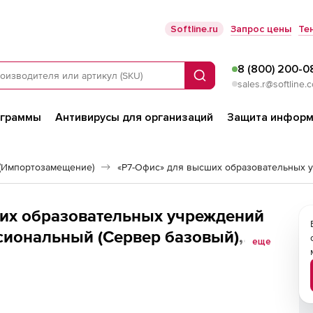
Softline.ru
Запрос цены
Те
8 (800) 200-0
Поиск
sales.r@softline.
ограммы
Антивирусы для организаций
Защита информ
(Импортозамещение)
«Р7-Офис» для высших образовательных 
их образовательных учреждений
сиональный (Сервер базовый),
еще