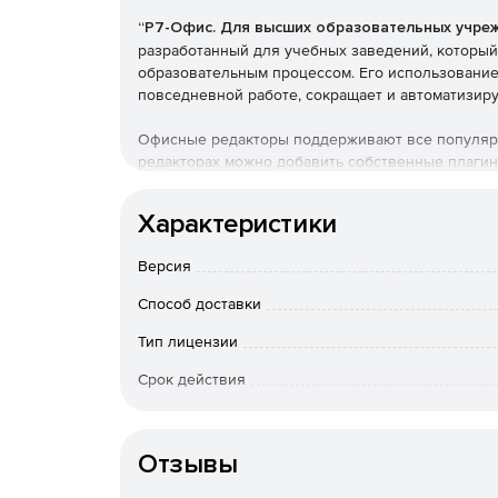
“Р7-Офис. Для высших образовательных учре
разработанный для учебных заведений, который
образовательным процессом. Его использование
повседневной работе, сокращает и автоматизир
Офисные редакторы поддерживают все популярн
редакторах можно добавить собственные плагин
документами и управлением файлами, настроенн
уже встроены Главред, Яндекс.Переводчик, Почт
Характеристики
Преимущества использован
Версия
Способ доставки
Хранение лекций и прочих учебных материал
информации всем ученикам сразу или конкр
Тип лицензии
Интеграция учебных процессов в единую сис
Срок действия
планов, успеваемости студентов, проведени
Тип организации
Преподаватели могут легко вести электронн
Отзывы
систему онлайн-консультаций.