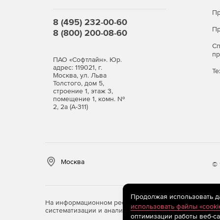
Пр
Условия работы
Офлайн
8 (495) 232-00-60
Пр
8 (800) 200-08-60
Хранение данных
На ОС устройства
С
п
ПАО «Софтлайн». Юр.
Редактор текстов
✔
адрес: 119021, г.
Те
Москва, ул. Льва
Редактор таблиц
✔
Толстого, дом 5,
строение 1, этаж 3,
помещение 1, комн. №
Редактор
✔
2, 2а (А-311)
презентаций
Почта
-
Органайзер
✔
Москва
CRM
-
© 
Медиаплеер
✔
Продолжая использовать дан
Галерея
✔
На информационном ресурсе store.softline.ru примен
использовать файлы «cooki
систематизации и анализа сведений, относящихся к 
Календарь
-
оптимизации работы веб-са