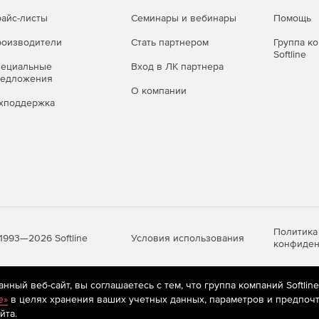
Только в локальной
айс-листы
Семинары и вебинары
Помощь
Только онлайн
сети
оизводители
Стать партнером
Группа к
На защищенном
Softline
В локальной сети
пециальные
Вход в ЛК партнера
облаке
редложения
О компании
✔
✔
хподдержка
✔
✔
✔
✔
✔
✔
✔
✔
Политика
✔
✔
Условия использования
1993—2026 Softline
конфиден
-
-
ный веб-сайт, вы соглашаетесь с тем, что группа компаний Softlin
-
-
яются
рекомендательные технологии
(информационные технологии п
e»
в целях хранения ваших учетных данных, параметров и предпочт
предпочтениям пользователей сети «Интернет», находящихся на те
✔
✔
йта.