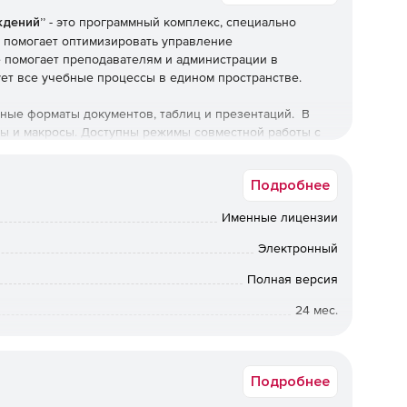
ждений”
- это программный комплекс, специально
 помогает оптимизировать управление
 помогает преподавателям и администрации в
ует все учебные процессы в едином пространстве.
ые форматы документов, таблиц и презентаций. В
ы и макросы. Доступны режимы совместной работы с
ые и на преподавателей, и на учащихся. По умолчанию
а, Календарь, Социальная сеть.
Подробнее
ия:
Именные лицензии
Электронный
ов в одном месте с предоставлением доступа к
етным группам
Полная версия
тему позволяет автоматизировать учет учебных
24 мес.
е экзаменов и контрольные работы.
Академическая
ый журнал и взаимодействовать с учениками через
Подробнее