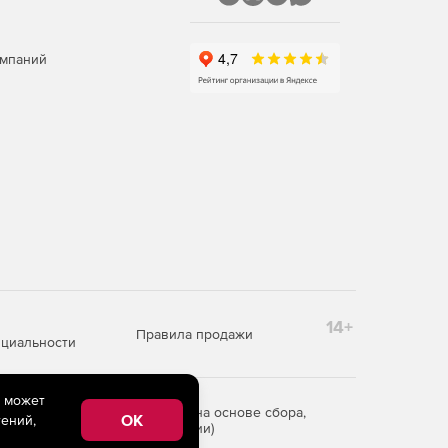
омпаний
14+
Правила продажи
циальности
e может
редоставления информации на основе сбора,
OK
ений,
рритории Российской Федерации)