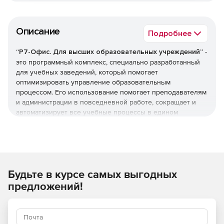
Описание
Подробнее
“Р7-Офис. Для высших образовательных учреждений”
-
это программный комплекс, специально разработанный
для учебных заведений, который помогает
оптимизировать управление образовательным
процессом. Его использование помогает преподавателям
и администрации в повседневной работе, сокращает и
автоматизирует все учебные процессы в едином
пространстве.
Офисные редакторы поддерживают все популярные
форматы документов, таблиц и презентаций. В
редакторах можно добавить собственные плагины и
Будьте в курсе самых выгодных
макросы. Доступны режимы совместной работы с
документами и управлением файлами, настроенные и на
предложений!
преподавателей, и на учащихся. По умолчанию уже
встроены Главред, Яндекс.Переводчик, Почта, Календарь,
Социальная сеть.