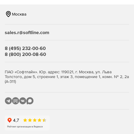
Возможность создания учебной социальной сети для
интерактивного обучения и упрощенный режим
Москва
проверки домашних заданий с помощью чатов и
почты.
sales.r@softline.com
Системные требования:
8 (495) 232-00-60
Комплектующие
Требования
8 (800) 200-08-60
Тип архитектуры
32- и 64-битная
программы
архитектура
ПАО «Софтлайн». Юр. адрес: 119021, г. Москва, ул. Льва
ОС Windows
Windows
10/8.1/8/7
Толстого, дом 5, строение 1, этаж 3, помещение 1, комн. № 2, 2а
(А-311)
дистрибутив с версией
OC Linux
ядра 3.8 или выше
OC MacOS
версия 10.10 и выше
двухъядерный, частота не
Процессор
менее 2 ГГц
Оперативная память
не менее 2 ГБ