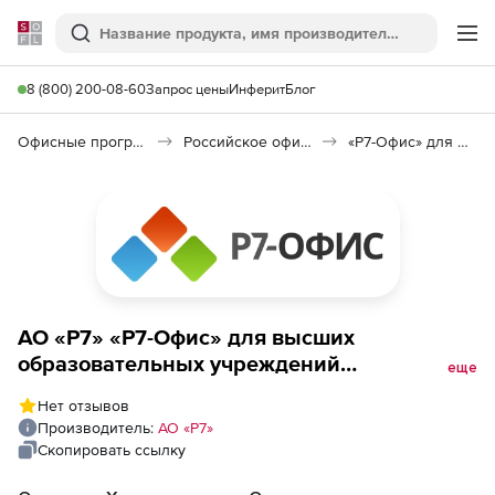
Softline
Поиск
Ме
8 (800) 200-08-60
Запрос цены
Инферит
Блог
Офисные программы
Российское офисное ПО (Импортозамещение)
«Р7-Офис» для высших образовательных учреждений
АО «Р7» «Р7-Офис» для высших
образовательных учреждений
еще
(техподдержка на 1 год),
Нет отзывов
Профессиональный (Сервер базовый),
Производитель:
АО «Р7»
активные сессии для средних и
Скопировать ссылку
дошкольных образовательных