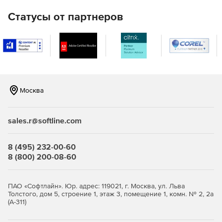
(через ODBC).
Статусы от партнеров
Резервное копирование и восстановление данных 1С
Handy Backup работает с данными 1С версии 7.7 и 8.х,
включая наиболее популярную версию 8.3, в файловом и
SQL-режимах хранения данных. Администратор 1С может
настроить автоматическое резервное копирование 1С,
или восстановление данных.
Москва
Работа с серверами электронной почты и почтовыми
клиентами
sales.r@softline.com
Handy Backup может автоматически копировать и
восстанавливать данные Outlook, Exchange, Gmail,
8 (495) 232-00-60
Яндекс.Почты, а также данные любого Web-сервера
8 (800) 200-08-60
почты по протоколу IMAP. Данные почтовых клиентов
(например, Thunderbird) могут быть сохранены как
обычные файлы.
ПАО «Софтлайн». Юр. адрес: 119021, г. Москва, ул. Льва
Толстого, дом 5, строение 1, этаж 3, помещение 1, комн. № 2, 2а
Копирование сайтов и FTP-серверов
(А-311)
Handy Backup поддерживает работу по протоколам FTP,