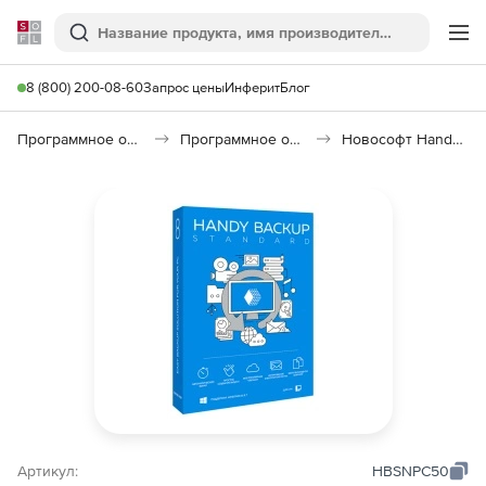
Softline
Поиск
Ме
8 (800) 200-08-60
Запрос цены
Инферит
Блог
Программное обеспечение для работы с файлами и дисками
Программное обеспечение для резервного копирования
Новософт Handy Backup
Артикул:
HBSNPC50