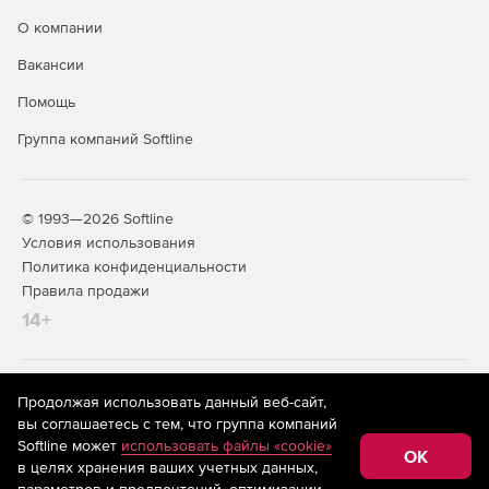
времени.
О компании
Инструменты управления программой
Вакансии
Помощь
Удобный графический интерфейс позволяет настроить
все задачи и функции Handy Backup. Чтобы не отвлекать
Группа компаний Softline
пользователя, программа может быть запущена в режиме
службы Windows. Мастер новых задач может работать в
простом или продвинутом режимах
© 1993—2026 Softline
Условия использования
Политика конфиденциальности
Правила продажи
14+
На информационном ресурсе store.softline.ru применяются
Продолжая использовать данный веб-сайт,
рекомендательные технологии
(информационные технологии
вы соглашаетесь с тем, что группа компаний
предоставления информации на основе сбора,
Softline может
использовать файлы «cookie»
систематизации и анализа сведений, относящихся к
OK
в целях хранения ваших учетных данных,
предпочтениям пользователей сети «Интернет»,
находящихся на территории Российской Федерации)