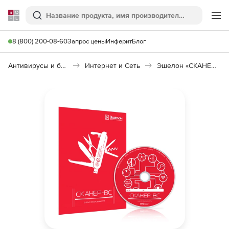
Softline
Поиск
Ме
8 (800) 200-08-60
Запрос цены
Инферит
Блог
Антивирусы и безопасность
Интернет и Сеть
Эшелон «СКАНЕР-ВС»