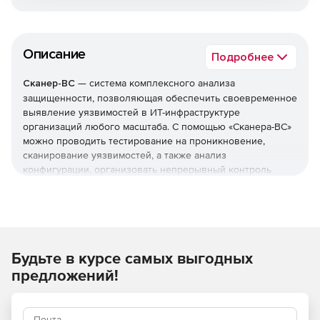
Описание
Подробнее
Сканер-ВС
— система комплексного анализа
защищенности, позволяющая обеспечить своевременное
выявление уязвимостей в ИТ-инфраструктуре
организаций любого масштаба. С помощью «Сканера-ВС»
можно проводить тестирование на проникновение,
сканирование уязвимостей, а также анализ
конфигурации, организовать непрерывный контроль
защищенности.
Использование
«Сканер-ВС» позволяет
:
обеспечить непрерывный мониторинг защищенности
Будьте в курсе самых выгодных
информационных систем;
предложений!
повысить эффективность деятельности ИТ-
подразделений и служб безопасности.