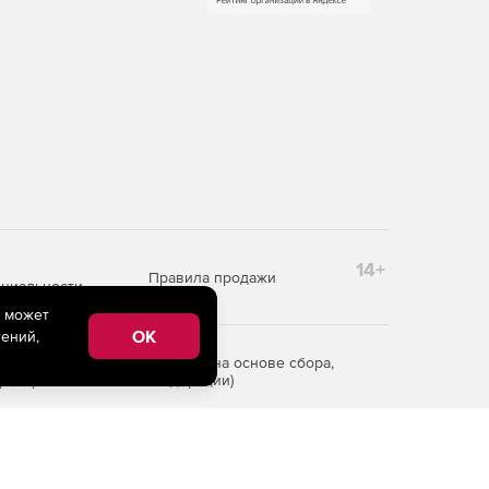
14+
Правила продажи
циальности
e может
OK
ений,
редоставления информации на основе сбора,
рритории Российской Федерации)