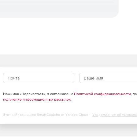
 очных курсов повышения квалификации в учебном
ртификационных и аттестационных испытаний;
бороны России.
естр российских программ для электронных
сийского ПО).
.
ктронной лицензии до 5 рабочих
Нажимая «Подписаться», я соглашаюсь с
Политикой конфиденциальности
, д
получение информационных рассылок
.
 на физическом носителе до 15
Этот сайт защищен SmartCaptcha от Yandex Cloud -
Уведомление об условия
tline по доступной цене.