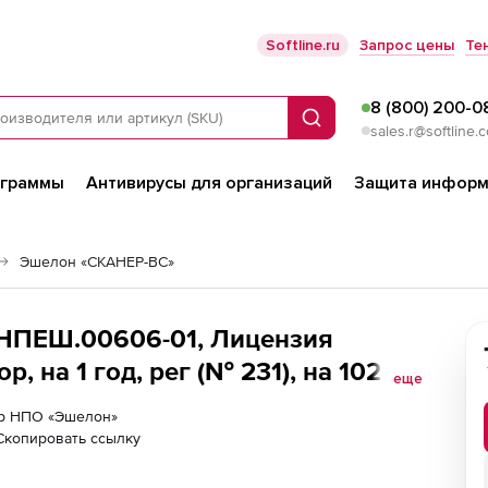
Softline.ru
Запрос цены
Те
8 (800) 200-0
Поиск
sales.r@softline.
ограммы
Антивирусы для организаций
Защита информ
Эшелон «СКАНЕР-ВС»
 НПЕШ.00606-01, Лицензия
, на 1 год, рег (№ 231), на 1024
еще
нер НПО «Эшелон»
Скопировать ссылку