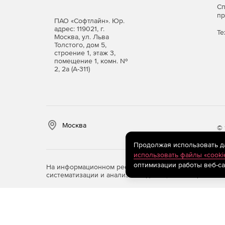
С
п
ПАО «Софтлайн». Юр.
адрес: 119021, г.
Те
Москва, ул. Льва
Толстого, дом 5,
строение 1, этаж 3,
помещение 1, комн. №
2, 2а (А-311)
Москва
© 
Продолжая использовать дан
использовать файлы «cooki
оптимизации работы веб-са
На информационном ресурсе store.softline.ru примен
систематизации и анализа сведений, относящихся к 