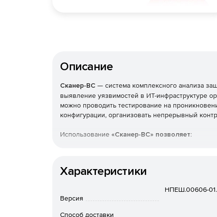
Описание
Сканер-ВС
— система комплексного анализа за
выявление уязвимостей в ИТ-инфраструктуре ор
можно проводить тестирование на проникновени
конфигурации, организовать непрерывный конт
Использование
«Сканер-ВС» позволяет
:
обеспечить непрерывный мониторинг защищ
Характеристики
повысить эффективность деятельности ИТ-по
НПЕШ.00606-01. 
проводить как специализированные тесты, т
Версия
информационных систем, сочетающие сетевы
Способ доставки