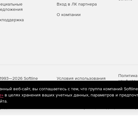
пециальные
Вход в ЛК партнера
редложения
О компании
хподдержка
Политика
Условия использования
1993—2026 Softline
конфиден
ный веб-сайт, вы соглашаетесь с тем, что группа компаний Softlin
e»
в целях хранения ваших учетных данных, параметров и предпочт
йта.
яются
рекомендательные технологии
(информационные технологии п
предпочтениям пользователей сети «Интернет», находящихся на те