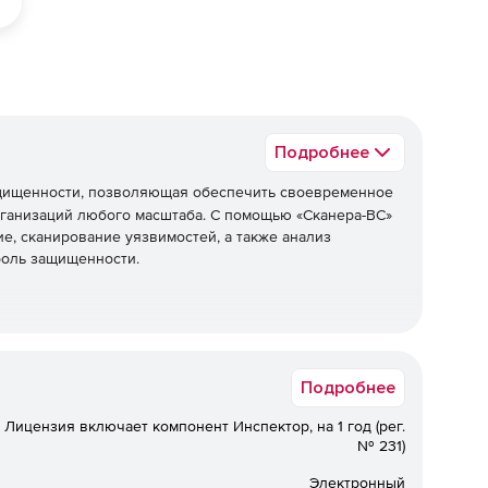
Подробнее
щищенности, позволяющая обеспечить своевременное
ганизаций любого масштаба. С помощью «Сканера-ВС»
е, сканирование уязвимостей, а также анализ
роль защищенности.
енности информационных систем;
Подробнее
дразделений и служб безопасности.
Лицензия включает компонент Инспектор, на 1 год (рег.
ак и комплексное тестирование защищенности
№ 231)
е и системные проверки.
Электронный